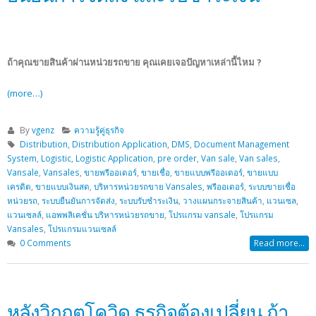
ถ้าคุณขายสินค้าผ่านหน่วยรถขาย คุณเคยเจอปัญหาเหล่านี้ไหม ?
(more…)
By
vgenz
ความรู้คู่ธุรกิจ
Distribution
,
Distribution Application
,
DMS
,
Document Management
System
,
Logistic
,
Logistic Application
,
pre order
,
Van sale
,
Van sales
,
Vansale
,
Vansales
,
ขายพรีออเดอร์
,
ขายเชื่อ
,
ขายแบบพรีออเดอร์
,
ขายแบบ
เครดิต
,
ขายแบบเงินสด
,
บริหารหน่วยรถขาย Vansales
,
พรีออเดอร์
,
ระบบขายเชื่อ
หน่วยรถ
,
ระบบยืนยันการจัดส่ง
,
ระบบรับชำระเงิน
,
วางแผนกระจายสินค้า
,
แวนเซล
,
แวนเซลล์
,
แอพพลิเคชั่น บริหารหน่วยรถขาย
,
โปรแกรม vansale
,
โปรแกรม
Vansales
,
โปรแกรมแวนเซลล์
0 Comments
Read more...
หลังวิกฤตโควิด ธุรกิจต้องเปลี่ยน ถ้า