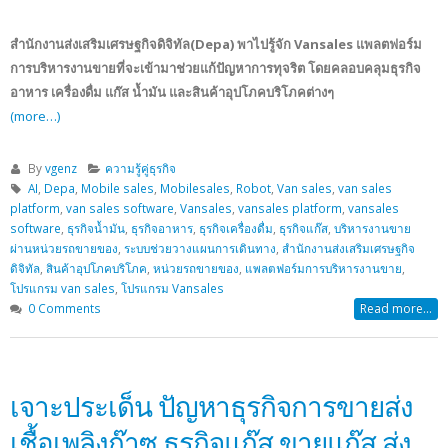
สำนักงานส่งเสริมเศรษฐกิจดิจิทัล​(Depa) พาไปรู้จัก Vansales แพลตฟอร์ม
การบริหารงานขายที่จะเข้ามาช่วยแก้ปัญหาการทุจริต โดยคลอบคลุมธุรกิจ
อาหาร เครื่องดื่ม แก๊ส น้ำมัน และสินค้าอุปโภคบริโภคต่างๆ
(more…)
By
vgenz
ความรู้คู่ธุรกิจ
AI
,
Depa
,
Mobile sales
,
Mobilesales
,
Robot
,
Van sales
,
van sales
platform
,
van sales software
,
Vansales
,
vansales platform
,
vansales
software
,
ธุรกิจน้ำมัน
,
ธุรกิจอาหาร
,
ธุรกิจเครื่องดื่ม
,
ธุรกิจแก๊ส
,
บริหารงานขาย
ผ่านหน่วยรถขายของ
,
ระบบช่วยวางแผนการเดินทาง
,
สำนักงานส่งเสริมเศรษฐกิจ
ดิจิทัล
,
สินค้าอุปโภคบริโภค
,
หน่วยรถขายของ
,
แพลตฟอร์มการบริหารงานขาย
,
โปรแกรม van sales
,
โปรแกรม Vansales
0 Comments
Read more...
เจาะประเด็น ปัญหาธุรกิจการขายส่ง
เชื้อเพลิงก๊าซ ธุรกิจแก๊ส ขายแก๊ส ส่ง