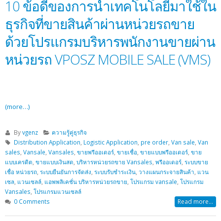
10 ข้อดีของการนำเทคโนโลยีมาใช้ใน
ธุรกิจที่ขายสินค้าผ่านหน่วยรถขาย
ด้วยโปรแกรมบริหารพนักงานขายผ่าน
หน่วยรถ VPOSZ MOBILE SALE (VMS)
(more…)
By
vgenz
ความรู้คู่ธุรกิจ
Distribution Application
,
Logistic Application
,
pre order
,
Van sale
,
Van
sales
,
Vansale
,
Vansales
,
ขายพรีออเดอร์
,
ขายเชื่อ
,
ขายแบบพรีออเดอร์
,
ขาย
แบบเครดิต
,
ขายแบบเงินสด
,
บริหารหน่วยรถขาย Vansales
,
พรีออเดอร์
,
ระบบขาย
เชื่อ หน่วยรถ
,
ระบบยืนยันการจัดส่ง
,
ระบบรับชำระเงิน
,
วางแผนกระจายสินค้า
,
แวน
เซล
,
แวนเซลล์
,
แอพพลิเคชั่น บริหารหน่วยรถขาย
,
โปรแกรม vansale
,
โปรแกรม
Vansales
,
โปรแกรมแวนเซลล์
0 Comments
Read more...