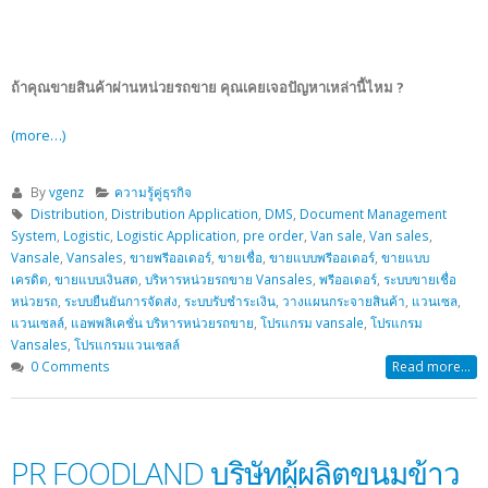
ถ้าคุณขายสินค้าผ่านหน่วยรถขาย คุณเคยเจอปัญหาเหล่านี้ไหม ?
(more…)
By
vgenz
ความรู้คู่ธุรกิจ
Distribution
,
Distribution Application
,
DMS
,
Document Management
System
,
Logistic
,
Logistic Application
,
pre order
,
Van sale
,
Van sales
,
Vansale
,
Vansales
,
ขายพรีออเดอร์
,
ขายเชื่อ
,
ขายแบบพรีออเดอร์
,
ขายแบบ
เครดิต
,
ขายแบบเงินสด
,
บริหารหน่วยรถขาย Vansales
,
พรีออเดอร์
,
ระบบขายเชื่อ
หน่วยรถ
,
ระบบยืนยันการจัดส่ง
,
ระบบรับชำระเงิน
,
วางแผนกระจายสินค้า
,
แวนเซล
,
แวนเซลล์
,
แอพพลิเคชั่น บริหารหน่วยรถขาย
,
โปรแกรม vansale
,
โปรแกรม
Vansales
,
โปรแกรมแวนเซลล์
0 Comments
Read more...
PR FOODLAND บริษัทผู้ผลิตขนมข้าว