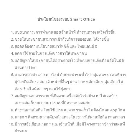
ประโยชน์ของระบบ Smart Office
แบ่งเบาภาระการทำงานของเจ้าหน้าที่ ทำงานต่างๆ เสร็จเร็วขึ้น
ช่วยให้ประชาชนสามารถเข้าถึงบริการของอปท. ได้ง่ายขึ้น
สอดคล้องตามนโยบายสมาร์ทซิตี้ และ ไทยแลนด์ 0
ลดค่าใช้จ่ายในการแจ้งข่าวสารให้ประชาชน
แก้ปัญหาให้ประชาชนได้อย่างรวดเร็ว มีระบบการแจ้งเตือนอัตโนมัติ
ผ่านทาง Line
สามารถส่งข่าวสารทางไลน์ กับประชาชนทั่วไป กลุ่มคนชรา คนพิการ
ผู้ป่วยติดเตียง อสม. เจ้าหน้าที่อื่นๆ ผ่าน Line หลัก เพียงกลุ่มเดียว ไม่
ต้องสร้างไลน์หลายๆ กลุ่มให้ยุ่งยาก
ลดปัญหาเอกสารหาย ที่เกิดจากเครื่องติดไวรัสบ้าง หาไม่เจอบ้าง
เพราะจัดเก็บบนระบบ Cloud ที่มีความปลอดภัย
ทำงานผ่านมือถือ โดยใช้ Line สะดวก รวดเร็ว ไม่ต้องโหลด App ใหม่
นายก ฯ ติดตามความคืบหน้าแต่ละโครงการได้ผ่านมือถือ ตลอดเวลา
มีการแจ้งเตือนนายก ฯ และเจ้าหน้าที่ เมื่อมีโครงการล่าช้ากว่าแผนที่
กำหนด