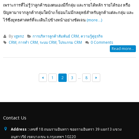
เพราะการที่ไม่รู้ว่าลูกค้าของตนเองมีกี่กลุ่ม และรายได้หลัก รายได้รอง หรือ
ปัญหามาจากลูกค้ากลุ่มใดบ้าง ก็ย่อมไม่มีกลยุทธ์สำหรับลูกค้าแต่ละกลุ่ม และ
ไร้ซึ่งยุทธศาสตร์ที่จะเดินไปข้างหน้าอย่างชัดเจน
(more…)
By
vgenz
การบริหารลูกค้าสัมพันธ์ CRM
,
ความรู้คู่ธุรกิจ
CRM
,
การทำ CRM
,
ระบบ CRM
,
โปรแกรม CRM
0 Comments
Read more...
…
1
2
3
8
Contact Us
Address :
เลขที่ 18 ถนนรามอินทรา ซอยรามอินทรา 39 แยก13 แขวง
อนุสาวรีย์ เขตบางเขน จ.กรุงเทพฯ 10220