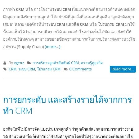
การทำ
CRM
หรือ การใช้งาน
ระบบ CRM
เป็นแนวทางที่สามารถกำหนด บ่งบอก
ดึงดูด รวมถึงรักษาฐานลูกค้าได้อย่างดีที่สุด สิ่งที่แน่นอนที่สุดคือ “ลูกค้าต้องถูก
เสมอ” หลายๆองค์กรที่นำ
ระบบ CRM
แนวคิด CRM
หรือ
โปรแกรม CRM
มาใช้
นั้นจะเห็นได้ว่าสามารถเพิ่มรายได้ และผลกำไรอย่างเห็นได้ชัด และยังทำให้
องค์กรบริษัทต่างๆ สามารถขยายขีดความสามารถในการบริหารจัดการห่วงโซ่
อุปทาน (Supply Chain)
(more…)
By
vgenz
การบริหารลูกค้าสัมพันธ์ CRM
,
ความรู้คู่ธุรกิจ
CRM
,
ระบบ CRM
,
โปรแกรม CRM
0 Comments
Read more...
การยกระดับ และสร้างรายได้จากการ
ทำ CRM
ธุรกิจใดที่ไม่มีการจัด แบ่งประเภทลูกค้า ว่าลูกค้าแต่ละกลุ่มสามารถสร้างราย
ได้ จำนวนเท่าใด ก็เท่ากับว่ากำลังทำธุรกิจโดยที่ไม่รู้ว่าอนาคตจะเป็นอย่างไร