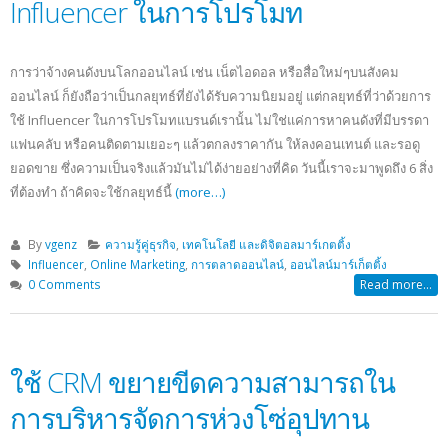
Influencer ในการโปรโมท
การว่าจ้างคนดังบนโลกออนไลน์ เช่น เน็ตไอดอล หรือสื่อใหม่ๆบนสังคม
ออนไลน์ ก็ยังถือว่าเป็นกลยุทธ์ที่ยังได้รับความนิยมอยู่ แต่กลยุทธ์ที่ว่าด้วยการ
ใช้ Influencer ในการโปรโมทแบรนด์เรานั้น ไม่ใช่แค่การหาคนดังที่มีบรรดา
แฟนคลับ หรือคนติดตามเยอะๆ แล้วตกลงราคากัน ให้ลงคอนเทนต์ และรอดู
ยอดขาย ซึ่งความเป็นจริงแล้วมันไม่ได้ง่ายอย่างที่คิด วันนี้เราจะมาพูดถึง 6 สิ่ง
ที่ต้องทำ ถ้าคิดจะใช้กลยุทธ์นี้
(more…)
By
vgenz
ความรู้คู่ธุรกิจ
,
เทคโนโลยี และดิจิตอลมาร์เกตติ้ง
Influencer
,
Online Marketing
,
การตลาดออนไลน์
,
ออนไลน์มาร์เก็ตติ้ง
0 Comments
Read more...
ใช้ CRM ขยายขีดความสามารถใน
การบริหารจัดการห่วงโซ่อุปทาน