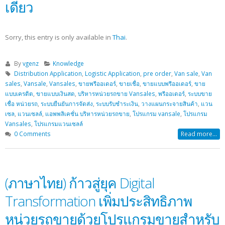
เดียว
Sorry, this entry is only available in
Thai
.
By
vgenz
Knowledge
Distribution Application
,
Logistic Application
,
pre order
,
Van sale
,
Van
sales
,
Vansale
,
Vansales
,
ขายพรีออเดอร์
,
ขายเชื่อ
,
ขายแบบพรีออเดอร์
,
ขาย
แบบเครดิต
,
ขายแบบเงินสด
,
บริหารหน่วยรถขาย Vansales
,
พรีออเดอร์
,
ระบบขาย
เชื่อ หน่วยรถ
,
ระบบยืนยันการจัดส่ง
,
ระบบรับชำระเงิน
,
วางแผนกระจายสินค้า
,
แวน
เซล
,
แวนเซลล์
,
แอพพลิเคชั่น บริหารหน่วยรถขาย
,
โปรแกรม vansale
,
โปรแกรม
Vansales
,
โปรแกรมแวนเซลล์
0 Comments
Read more...
(ภาษาไทย) ก้าวสู่ยุค Digital
Transformation เพิ่มประสิทธิภาพ
หน่วยรถขายด้วยโปรแกรมขายสำหรับ