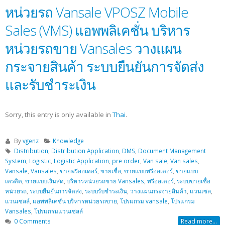
หน่วยรถ Vansale VPOSZ Mobile
Sales (VMS) แอพพลิเคชั่น บริหาร
หน่วยรถขาย Vansales วางแผน
กระจายสินค้า ระบบยืนยันการจัดส่ง
และรับชำระเงิน
Sorry, this entry is only available in
Thai
.
By
vgenz
Knowledge
Distribution
,
Distribution Application
,
DMS
,
Document Management
System
,
Logistic
,
Logistic Application
,
pre order
,
Van sale
,
Van sales
,
Vansale
,
Vansales
,
ขายพรีออเดอร์
,
ขายเชื่อ
,
ขายแบบพรีออเดอร์
,
ขายแบบ
เครดิต
,
ขายแบบเงินสด
,
บริหารหน่วยรถขาย Vansales
,
พรีออเดอร์
,
ระบบขายเชื่อ
หน่วยรถ
,
ระบบยืนยันการจัดส่ง
,
ระบบรับชำระเงิน
,
วางแผนกระจายสินค้า
,
แวนเซล
,
แวนเซลล์
,
แอพพลิเคชั่น บริหารหน่วยรถขาย
,
โปรแกรม vansale
,
โปรแกรม
Vansales
,
โปรแกรมแวนเซลล์
0 Comments
Read more...