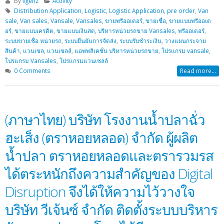
By
vgenz
Activity
Distribution Application
,
Logistic
,
Logistic Application
,
pre order
,
Van
sale
,
Van sales
,
Vansale
,
Vansales
,
ขายพรีออเดอร์
,
ขายเชื่อ
,
ขายแบบพรีออเด
อร์
,
ขายแบบเครดิต
,
ขายแบบเงินสด
,
บริหารหน่วยรถขาย Vansales
,
พรีออเดอร์
,
ระบบขายเชื่อ หน่วยรถ
,
ระบบยืนยันการจัดส่ง
,
ระบบรับชำระเงิน
,
วางแผนกระจาย
สินค้า
,
แวนเซล
,
แวนเซลล์
,
แอพพลิเคชั่น บริหารหน่วยรถขาย
,
โปรแกรม vansale
,
โปรแกรม Vansales
,
โปรแกรมแวนเซลล์
0 Comments
Read more...
(ภาษาไทย) บริษัท โรงงานน้ำปลาฉั่ว
ฮะเส็ง (ตราหอยหลอด) จำกัด ผู้ผลิต
น้ำปลา ตราหอยหลอดและตรารวมรส
ได้ตระหนักถึงความสำคัญของ Digital
Disruption จึงได้ให้ความไว้วางใจ
บริษัท วีเจ้นซ์ จำกัด ติดตั้งระบบบริหาร