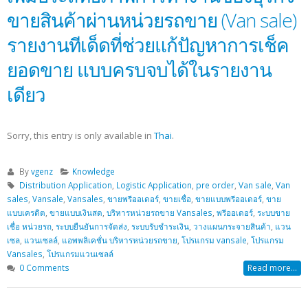
ขายสินค้าผ่านหน่วยรถขาย (Van sale)
รายงานทีเด็ดที่ช่วยแก้ปัญหาการเช็ค
ยอดขาย แบบครบจบได้ในรายงาน
เดียว
Sorry, this entry is only available in
Thai
.
By
vgenz
Knowledge
Distribution Application
,
Logistic Application
,
pre order
,
Van sale
,
Van
sales
,
Vansale
,
Vansales
,
ขายพรีออเดอร์
,
ขายเชื่อ
,
ขายแบบพรีออเดอร์
,
ขาย
แบบเครดิต
,
ขายแบบเงินสด
,
บริหารหน่วยรถขาย Vansales
,
พรีออเดอร์
,
ระบบขาย
เชื่อ หน่วยรถ
,
ระบบยืนยันการจัดส่ง
,
ระบบรับชำระเงิน
,
วางแผนกระจายสินค้า
,
แวน
เซล
,
แวนเซลล์
,
แอพพลิเคชั่น บริหารหน่วยรถขาย
,
โปรแกรม vansale
,
โปรแกรม
Vansales
,
โปรแกรมแวนเซลล์
0 Comments
Read more...