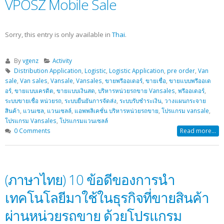
VPOSZ Mobile Sale
Sorry, this entry is only available in
Thai
.
By
vgenz
Activity
Distribution Application
,
Logistic
,
Logistic Application
,
pre order
,
Van
sale
,
Van sales
,
Vansale
,
Vansales
,
ขายพรีออเดอร์
,
ขายเชื่อ
,
ขายแบบพรีออเด
อร์
,
ขายแบบเครดิต
,
ขายแบบเงินสด
,
บริหารหน่วยรถขาย Vansales
,
พรีออเดอร์
,
ระบบขายเชื่อ หน่วยรถ
,
ระบบยืนยันการจัดส่ง
,
ระบบรับชำระเงิน
,
วางแผนกระจาย
สินค้า
,
แวนเซล
,
แวนเซลล์
,
แอพพลิเคชั่น บริหารหน่วยรถขาย
,
โปรแกรม vansale
,
โปรแกรม Vansales
,
โปรแกรมแวนเซลล์
0 Comments
Read more...
(ภาษาไทย) 10 ข้อดีของการนำ
เทคโนโลยีมาใช้ในธุรกิจที่ขายสินค้า
ผ่านหน่วยรถขาย ด้วยโปรแกรม