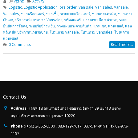
By
vgenz
Activity
Logistic
,
Logistic Application
,
pre order
,
Van sale
,
Van sales
,
Vansale
,
Vansales
,
ขายพรีออเดอร์
,
ขายเชื่อ
,
ขายแบบพรีออเดอร์
,
ขายแบบเครดิต
,
ขายแบบ
เงินสด
,
บริหารหน่วยรถขาย Vansales
,
พรีออเดอร์
,
ระบบขายเชื่อ หน่วยรถ
,
ระบบ
ยืนยันการจัดส่ง
,
ระบบรับชำระเงิน
,
วางแผนกระจายสินค้า
,
แวนเซล
,
แวนเซลล์
,
แอพ
พลิเคชั่น บริหารหน่วยรถขาย
,
โปรแกรม vansale
,
โปรแกรม Vansales
,
โปรแกรม
แวนเซลล์
0 Comments
Read more...
Contact Us
Address :
เลขที่ 18 ถนนรามอินทรา ซอยรามอินทรา 39 แยก13 แขวง
อนุสาวรีย์ เขตบางเขน จ.กรุงเทพฯ 10220
Phone :
(+66) 2-552-6500 , 083-199-7617, 087-514-9191 Fax.02-973-
1157