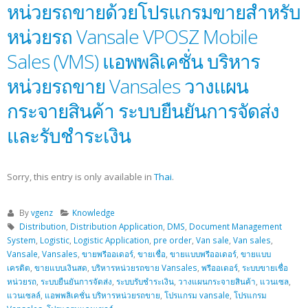
หน่วยรถขายด้วยโปรแกรมขายสำหรับ
หน่วยรถ Vansale VPOSZ Mobile
Sales (VMS) แอพพลิเคชั่น บริหาร
หน่วยรถขาย Vansales วางแผน
กระจายสินค้า ระบบยืนยันการจัดส่ง
และรับชำระเงิน
Sorry, this entry is only available in
Thai
.
By
vgenz
Knowledge
Distribution
,
Distribution Application
,
DMS
,
Document Management
System
,
Logistic
,
Logistic Application
,
pre order
,
Van sale
,
Van sales
,
Vansale
,
Vansales
,
ขายพรีออเดอร์
,
ขายเชื่อ
,
ขายแบบพรีออเดอร์
,
ขายแบบ
เครดิต
,
ขายแบบเงินสด
,
บริหารหน่วยรถขาย Vansales
,
พรีออเดอร์
,
ระบบขายเชื่อ
หน่วยรถ
,
ระบบยืนยันการจัดส่ง
,
ระบบรับชำระเงิน
,
วางแผนกระจายสินค้า
,
แวนเซล
,
แวนเซลล์
,
แอพพลิเคชั่น บริหารหน่วยรถขาย
,
โปรแกรม vansale
,
โปรแกรม