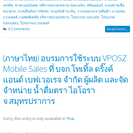
เครดิต
,
ขายแบบเงินสด
,
บริหารหน่วยรถขาย Vansales
,
พรีออเดอร์
,
ระบบขายเชื่อ
หน่วยรถ
,
ระบบยืนยันการจัดส่ง
,
ระบบรับชำระเงิน
,
วางแผนกระจายสินค้า
,
แวนเซล
,
แวนเซลล์
,
แอพพลิเคชั่น บริหารหน่วยรถขาย
,
โปรแกรม vansale
,
โปรแกรม
Vansales
,
โปรแกรมแวนเซลล์
0 Comments
Read more...
(ภาษาไทย) อบรมการใช้ระบบ VPOSZ
Mobile Sales ที่ บจก.โทเทิ้ล ดริ๊งค์
แอนด์ เบฟเวอเรจ จำกัด ผู้ผลิต และจัด
จำหน่าย น้ำดื่มตรา ไอโอรา
จ.สมุทรปราการ
Sorry, this entry is only available in
Thai
.