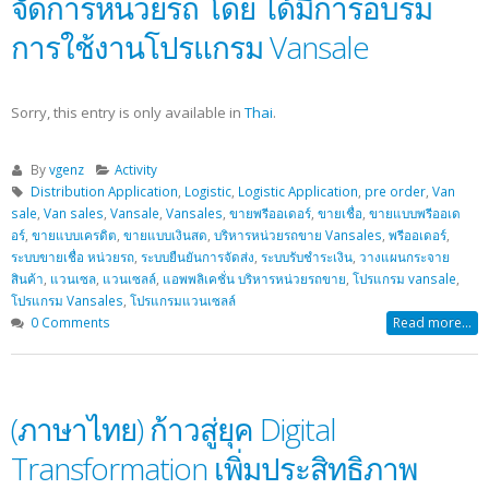
จัดการหน่วยรถ โดย ได้มีการอบรม
การใช้งานโปรแกรม Vansale
Sorry, this entry is only available in
Thai
.
By
vgenz
Activity
Distribution Application
,
Logistic
,
Logistic Application
,
pre order
,
Van
sale
,
Van sales
,
Vansale
,
Vansales
,
ขายพรีออเดอร์
,
ขายเชื่อ
,
ขายแบบพรีออเด
อร์
,
ขายแบบเครดิต
,
ขายแบบเงินสด
,
บริหารหน่วยรถขาย Vansales
,
พรีออเดอร์
,
ระบบขายเชื่อ หน่วยรถ
,
ระบบยืนยันการจัดส่ง
,
ระบบรับชำระเงิน
,
วางแผนกระจาย
สินค้า
,
แวนเซล
,
แวนเซลล์
,
แอพพลิเคชั่น บริหารหน่วยรถขาย
,
โปรแกรม vansale
,
โปรแกรม Vansales
,
โปรแกรมแวนเซลล์
0 Comments
Read more...
(ภาษาไทย) ก้าวสู่ยุค Digital
Transformation เพิ่มประสิทธิภาพ