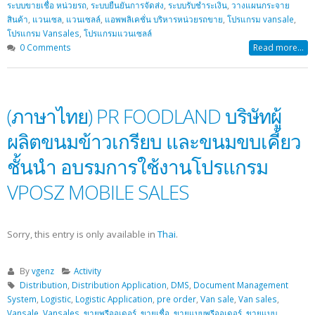
ระบบขายเชื่อ หน่วยรถ
,
ระบบยืนยันการจัดส่ง
,
ระบบรับชำระเงิน
,
วางแผนกระจาย
สินค้า
,
แวนเซล
,
แวนเซลล์
,
แอพพลิเคชั่น บริหารหน่วยรถขาย
,
โปรแกรม vansale
,
โปรแกรม Vansales
,
โปรแกรมแวนเซลล์
0 Comments
Read more...
(ภาษาไทย) PR FOODLAND บริษัทผู้
ผลิตขนมข้าวเกรียบ และขนมขบเคี้ยว
ชั้นนำ อบรมการใช้งานโปรแกรม
VPOSZ MOBILE SALES
Sorry, this entry is only available in
Thai
.
By
vgenz
Activity
Distribution
,
Distribution Application
,
DMS
,
Document Management
System
,
Logistic
,
Logistic Application
,
pre order
,
Van sale
,
Van sales
,
Vansale
,
Vansales
,
ขายพรีออเดอร์
,
ขายเชื่อ
,
ขายแบบพรีออเดอร์
,
ขายแบบ