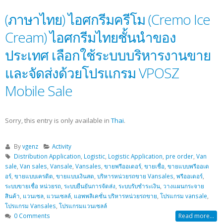
(ภาษาไทย) ไอศกรีมครีโม (Cremo Ice
Cream) ไอศกรีมไทยชั้นนำของ
ประเทศ เลือกใช้ระบบบริหารงานขาย
และจัดส่งด้วยโปรแกรม VPOSZ
Mobile Sale
Sorry, this entry is only available in
Thai
.
By
vgenz
Activity
Distribution Application
,
Logistic
,
Logistic Application
,
pre order
,
Van
sale
,
Van sales
,
Vansale
,
Vansales
,
ขายพรีออเดอร์
,
ขายเชื่อ
,
ขายแบบพรีออเด
อร์
,
ขายแบบเครดิต
,
ขายแบบเงินสด
,
บริหารหน่วยรถขาย Vansales
,
พรีออเดอร์
,
ระบบขายเชื่อ หน่วยรถ
,
ระบบยืนยันการจัดส่ง
,
ระบบรับชำระเงิน
,
วางแผนกระจาย
สินค้า
,
แวนเซล
,
แวนเซลล์
,
แอพพลิเคชั่น บริหารหน่วยรถขาย
,
โปรแกรม vansale
,
โปรแกรม Vansales
,
โปรแกรมแวนเซลล์
0 Comments
Read more...