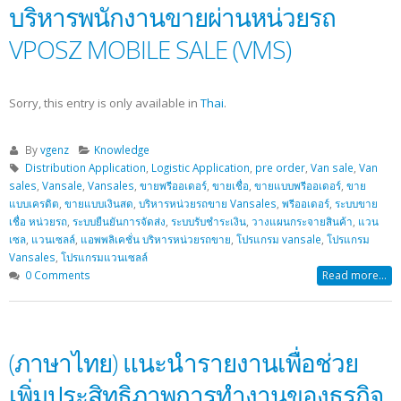
บริหารพนักงานขายผ่านหน่วยรถ
VPOSZ MOBILE SALE (VMS)
Sorry, this entry is only available in
Thai
.
By
vgenz
Knowledge
Distribution Application
,
Logistic Application
,
pre order
,
Van sale
,
Van
sales
,
Vansale
,
Vansales
,
ขายพรีออเดอร์
,
ขายเชื่อ
,
ขายแบบพรีออเดอร์
,
ขาย
แบบเครดิต
,
ขายแบบเงินสด
,
บริหารหน่วยรถขาย Vansales
,
พรีออเดอร์
,
ระบบขาย
เชื่อ หน่วยรถ
,
ระบบยืนยันการจัดส่ง
,
ระบบรับชำระเงิน
,
วางแผนกระจายสินค้า
,
แวน
เซล
,
แวนเซลล์
,
แอพพลิเคชั่น บริหารหน่วยรถขาย
,
โปรแกรม vansale
,
โปรแกรม
Vansales
,
โปรแกรมแวนเซลล์
0 Comments
Read more...
(ภาษาไทย) แนะนำรายงานเพื่อช่วย
เพิ่มประสิทธิภาพการทำงานของธุรกิจ