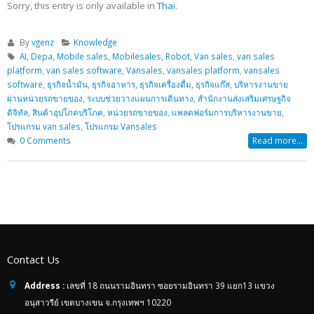
Sorry, this entry is only available in
Thai
.
By
vgenz
Knowledge
AI
,
Depa
,
Mobile sales
,
Mobilesales
,
Robot
,
Van sales
,
van sales
platform
,
van sales software
,
Vansales
,
vansales platform
,
vansales
software
,
ธุรกิจน้ำมัน
,
ธุรกิจอาหาร
,
ธุรกิจเครื่องดื่ม
,
ธุรกิจแก๊ส
,
บริหารงานขาย
ผ่านหน่วยรถขายของ
,
ระบบช่วยวางแผนการเดินทาง
,
สำนักงานส่งเสริมเศรษฐกิจ
ดิจิทัล
,
สินค้าอุปโภคบริโภค
,
หน่วยรถขายของ
,
แพลตฟอร์มการบริหารงานขาย
,
โปรแกรม van sales
,
โปรแกรม Vansales
0 Comments
Read more...
Contact Us
Address :
เลขที่ 18 ถนนรามอินทรา ซอยรามอินทรา 39 แยก13 แขวง
อนุสาวรีย์ เขตบางเขน จ.กรุงเทพฯ 10220