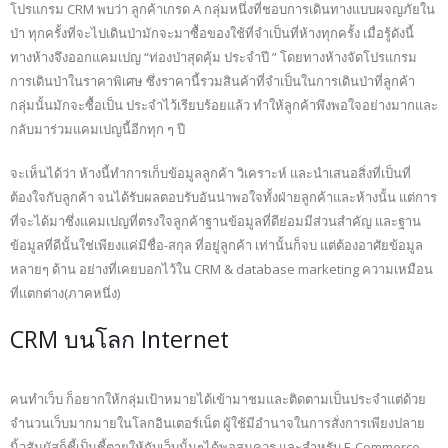
โปรแกรม CRM พบว่า ลูกค้าเกรด A กลุ่มหนึ่งที่ชอบการเดินทางแบบผจญภัยใน
ป่า ทุกครั้งที่จะไปเดินป่ามักจะมาซื้อของใช้ที่จำเป็นที่ห้างทุกครั้ง เมื่อรู้ดังนี้
ทางห้างจึงออกแคมเปญ “ท่องป่าสุดคุ้ม ประจำปี ” โดยทางห้างจัดโปรแกรม
การเดินป่าในราคาพิเศษ ซึ่งราคานี้รวมสินค้าที่จำเป็นในการเดินป่าที่ลูกค้า
กลุ่มนั้นมักจะซื้อเป็น ประจำไว้เรียบร้อยแล้ว ทำให้ลูกค้าพึงพอใจอย่างมากและ
กลับมาร่วมแคมเปญนี้อีกทุก ๆ ปี
จะเห็นได้ว่า ห้างนี้ทำการเก็บข้อมูลลูกค้า วิเคราะห์ และนำเสนอสิ่งที่เป็นที่
ต้องใจกับลูกค้า จนได้รับผลตอบรับอันน่าพอใจทั้งฝ่ายลูกค้าและห้างนั้น แต่การ
ที่จะได้มาซึ่งแคมเปญที่ตรงใจลูกค้าฐานข้อมูลที่ดีย่อมมีส่วนสำคัญ และฐาน
ข้อมูลที่ดีนั้นใช่เพียงแค่มีชื่อ-สกุล ที่อยู่ลูกค้า เท่านั้นก็จบ แต่ต้องอาศัยข้อมูล
หลายๆ ด้าน อย่างที่เคยบอกไว้ใน CRM & database marketing ความเหมือน
ที่แตกต่าง(ภาคหนึ่ง)
CRM บนโลก Internet
คนทำเว็บ ก็อยากให้กลุ่มเป้าหมายได้เข้ามาชมและติดตามเป็นประจำแต่ด้วย
จำนวนเว็บมากมายในโลกอินเตอร์เน็ต ผู้ใช้มีอำนาจในการสั่งการเพียงปลาย
นิ้วสัมผัสก็ชี้เป็นชี้ตายให้กับเว็บนั้นๆได้พอสมควร และสำหรับ E-Commerce