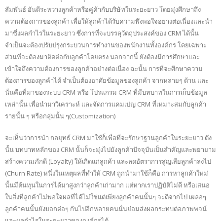
สัมพันธ์ อันดีระหว่างลูกค้าหรือคู่ค้ากับบริษัทในระยะยาว โดยมุ่งศึกษาถึง
ความต้องการของลูกค้า เพื่อให้ลูกค้าได้รับความพึงพอใจอย่างต่อเนื่องและนำ
มาซึ่งผลกำไรในระยะยาว
ซึ่งการที่จะบรรลุวัตถุประสงค์ของ CRM ได้นั้น
จำเป็นจะต้องปรับปรุงกระบวนการทำงานของพนักงานทั้งองค์กร โดยเฉพาะ
ส่วนที่จะต้องมาติดต่อกับลูกค้าโดยตรง นอกจากนี้ ยังต้องมีการศึกษาและ
เข้าใจถึงความต้องการของลูกค้าอย่างต่อเนื่อง ฉะนั้น การที่จะศึกษาความ
ต้องการของลูกค้าได้ จำเป็นต้องอาศัยข้อมูลของลูกค้า จากหลายๆ ด้าน และ
นั่นคือที่มาของระบบ CRM หรือ โปรแกรม CRM ที่มีบทบาทในการเก็บข้อมูล
เหล่านั้น เพื่อนำมาวิเคราะห์ และจัดการแคมเปญ CRM ที่เหมาะสมกับลูกค้า
รายนั้น ๆ หรือกลุ่มนั้น ๆ(Customization)
จะเห็นว่าการนำ กลยุทธ์ CRM มาใช้ก็เพื่อที่จะรักษาฐานลูกค้าในระยะยาว ดัง
นั้น บทบาทหลักของ CRM นั้นก็จะมุ่งไปยังลูกค้าปัจจุบันเป็นสำคัญและพยายาม
สร้างความภักดี (Loyalty) ให้เกิดแก่ลูกค้า และลดอัตราการสูญเสียลูกค้าลงไป
(Churn Rate) หนึ่งในเหตุผลที่ทำให้ CRM ถูกนำมาใช้ก็คือ การหาลูกค้าใหม่
นั้นมีต้นทุนในการได้มาสูงกว่าลูกค้าเก่ามาก แต่หากเราปฏิบัติไม่ดี หรือเสนอ
ในสิ่งที่ลูกค้าไม่พอใจผลที่ได้ไม่ใช่แต่เพียงลูกค้าคนนั้นๆ จะตีจากไป เผลอๆ
ลูกค้าคนนั้นยังบอกต่อๆ กันไปอีกหลายคนนั่นย่อมส่งผลกระทบต่อภาพพจน์
และผลกำไรในระยะยาวขององค์กรได้