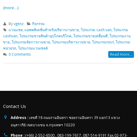
(more…)
By
vgenz
กิจกรรม
แวนแซล
,
แอพพลิเคชั่นสำหรับบริหารงานขาย
,
โปรแกรม cash van
,
โปรแกรม
cashvan
,
โปรแกรมขายสินค้าอุปโภคบริโภค
,
โปรแกรมขายเคลื่อนที่
,
โปรแกรมงาน
ขาย
,
โปรแกรมจัดการงานขาย
,
โปรแกรมบริหารงานขาย
,
โปรแกรมรถเร่
,
โปรแกรม
หน่วยรถ
,
โปรแกรมแวนเซลล์
0 Comments
Read more...
Contact Us
Address :
เลขที่ 18 ถนนรามอินทรา ซอยรามอินทรา 39 แยก13 แขวง
อนุสาวรีย์ เขตบางเขน จ.กรุงเทพฯ 10220
Phone :
(+66) 2-552-6500 , 083-199-7617, 087-514-9191 Fax.02-973-