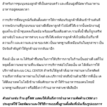
สำหรับการชุมนุนของลูกค้าที่เป็นครอบครัว และเพื่อนฝูงที่นัดพากันมาทาน
อาหารอยู่ตลอดเวลา
การบริการที่สมบูรณ์เริ่มต้นตั้งแต่การให้การต้อนรับลูกค้าที่เดินเข้าร้านทันที
จากพนักงานที่ถูกอบรมมาอย่างดีเพื่อพาลูกค้าไปนั่งที่โต๊ะจากนั้นพนักงานผู้
ดูแลก็จะนำน้ำซุบเทลงในหม้อ พร้อมเครื่องเคียงต่างๆ รวมทั้งน้ำดื่มก็ถูกเสริฟ
อย่างฉับไวและอาหารต่างๆ จะมาถึงโต๊ะหลังจากลูกค้าสั่งไปเพียงไม่กี่นาที
ความเร็ว และความสะอาด ของ MK เป็นมาตรฐานที่เหมือนกันในทุกสาขา เป็น
ปัจจัยสำคัญทำให้ลูกค้าอยากกลับมาอีก
ถึงแม้ เอ็ม เค จะได้รับคำชื่นชมในการให้บริการภายในร้านเป็นอย่างดี แต่ก็ไม่
หยุดยั้งความพยายามที่จะพัฒนาการบริการต่อไปโดยเอ็ม เค ได้เพิ่มการให้
บริการด้วยระบบ CALL CENTER สำหรับให้ลูกค้าสั่งอาหารผ่านทางโทรศัพท์
รวมถึงการสั่งอาหารผ่านเว็บไซต์ และบริการนำส่งถึงบ้านด้วยวิธีการที่เอ็ม เค
ได้ดึงเอาเทคโนโลยีเข้ามาเพิ่มศักยภาพ ทำให้ร้านอาหารของคนไทยมี
มาตรฐานเทียบเท่า หรือดียิ่งกว่าร้านอาหารต่างชาติเสียอีก
ตัวอย่างเช่น ร้าน สุกี้ MK แสดงให้เห็นถึงการนำเอาความคิดด้าน CRM มา
ประยุกต์ใช้ โดยพัฒนาและใช้วิธีการแบบพื้นฐานดั้งเดิมที่เน้นเรื่องรูปแบบการ