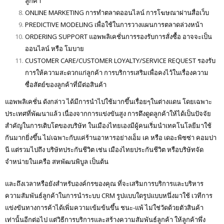
ลูกค้า
ONLINE MARKETING การทำตลาดออนไลน์ การโฆษณาผ่านสื่อเว็บ
PREDICTIVE MODELING เพื่อใช้ในการวางแผนการตลาดล่วงหน้า
ORDERING SUPPORT แอพพลิเคชั่นการรองรับการสั่งซื้อ อาจจะเป็น
ออนไลน์ หรือ โมบาย
CUSTOMER CARE/CUSTOMER LOYALTY/SERVICE REQUEST รองรับ
การให้ความสะดวกแก่ลูกค้า การบริการเสริมเพื่อคงไว้ในเรื่องความ
ซื่อสัตย์ของลูกค้าที่มีต่อสินค้า
แอพพลิเคชั่น ดังกล่าว ได้มีการนำไปใช้มากขึ้นเรื่อยๆในต่างแดน โดยเฉพาะ
ประเทศที่พัฒนาแล้ว เนื่องจากการแข่งขันสูง การดึงดูดลูกค้าให้ได้เป็นปัจจัย
สำคัญในการเติบโตของบริษัท ในเมืองไทยเองมีผู้คนเริ่มนำเทคโนโลยีมาใช้
กันมากยิ่งขึ้น ไม่เฉพาะกับแค่ร้านอาหารอย่างเอ็ม เค หรือ เดอะพิซซ่า คอมปา
นี แต่รวมไปถึง บริษัทประกันชีวิต เช่น เมืองไทยประกันชีวิต หรือบริษัทจัด
จำหน่ายในเครือ สหพัฒนพิบูล เป็นต้น
และถึงเวลาหรือยังสำหรับองค์กรของคุณ ที่จะเสริมการบริการและบริหาร
ความสัมพันธ์ลูกค้าในการนำระบบ CRM รูปแบบใดรูปแบบหนึ่งมาใช้ เวทีการ
แข่งขันทางการค้าได้เพิ่มความเข้มข้นขึ้น ชนะ-แพ้ ไม่ใช่วัดด้วยตัวสินค้า
เท่านั้นอีกต่อไป แต่วิธีการบริการและสร้างความสัมพันธ์ลูกค้า ให้ลูกค้าพึ่ง