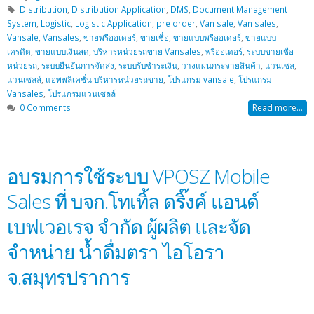
Distribution
,
Distribution Application
,
DMS
,
Document Management
System
,
Logistic
,
Logistic Application
,
pre order
,
Van sale
,
Van sales
,
Vansale
,
Vansales
,
ขายพรีออเดอร์
,
ขายเชื่อ
,
ขายแบบพรีออเดอร์
,
ขายแบบ
เครดิต
,
ขายแบบเงินสด
,
บริหารหน่วยรถขาย Vansales
,
พรีออเดอร์
,
ระบบขายเชื่อ
หน่วยรถ
,
ระบบยืนยันการจัดส่ง
,
ระบบรับชำระเงิน
,
วางแผนกระจายสินค้า
,
แวนเซล
,
แวนเซลล์
,
แอพพลิเคชั่น บริหารหน่วยรถขาย
,
โปรแกรม vansale
,
โปรแกรม
Vansales
,
โปรแกรมแวนเซลล์
0 Comments
Read more...
อบรมการใช้ระบบ VPOSZ Mobile
Sales ที่ บจก.โทเทิ้ล ดริ๊งค์ แอนด์
เบฟเวอเรจ จำกัด ผู้ผลิต และจัด
จำหน่าย น้ำดื่มตรา ไอโอรา
จ.สมุทรปราการ