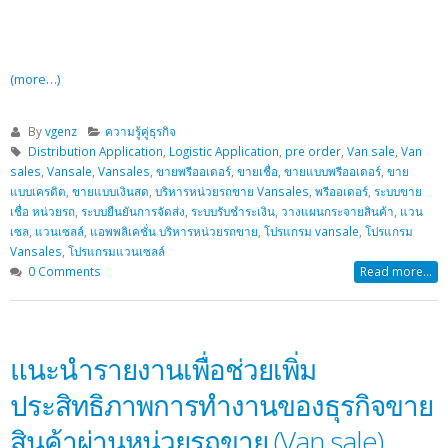
(more…)
By
vgenz
ความรู้คู่ธุรกิจ
Distribution Application
,
Logistic Application
,
pre order
,
Van sale
,
Van
sales
,
Vansale
,
Vansales
,
ขายพรีออเดอร์
,
ขายเชื่อ
,
ขายแบบพรีออเดอร์
,
ขาย
แบบเครดิต
,
ขายแบบเงินสด
,
บริหารหน่วยรถขาย Vansales
,
พรีออเดอร์
,
ระบบขาย
เชื่อ หน่วยรถ
,
ระบบยืนยันการจัดส่ง
,
ระบบรับชำระเงิน
,
วางแผนกระจายสินค้า
,
แวน
เซล
,
แวนเซลล์
,
แอพพลิเคชั่น บริหารหน่วยรถขาย
,
โปรแกรม vansale
,
โปรแกรม
Vansales
,
โปรแกรมแวนเซลล์
0 Comments
Read more...
แนะนำรายงานเพื่อช่วยเพิ่ม
ประสิทธิภาพการทำงานของธุรกิจขาย
สินค้าผ่านหน่วยรถขาย (Van sale)