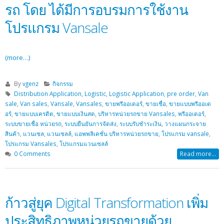
รถ โดย ได้มีการอบรมการใช้งาน
โปรแกรม Vansale
(more…)
By
vgenz
กิจกรรม
Distribution Application
,
Logistic
,
Logistic Application
,
pre order
,
Van
sale
,
Van sales
,
Vansale
,
Vansales
,
ขายพรีออเดอร์
,
ขายเชื่อ
,
ขายแบบพรีออเด
อร์
,
ขายแบบเครดิต
,
ขายแบบเงินสด
,
บริหารหน่วยรถขาย Vansales
,
พรีออเดอร์
,
ระบบขายเชื่อ หน่วยรถ
,
ระบบยืนยันการจัดส่ง
,
ระบบรับชำระเงิน
,
วางแผนกระจาย
สินค้า
,
แวนเซล
,
แวนเซลล์
,
แอพพลิเคชั่น บริหารหน่วยรถขาย
,
โปรแกรม vansale
,
โปรแกรม Vansales
,
โปรแกรมแวนเซลล์
0 Comments
Read more...
ก้าวสู่ยุค Digital Transformation เพิ่ม
ประสิทธิภาพหน่วยรถขายด้วย