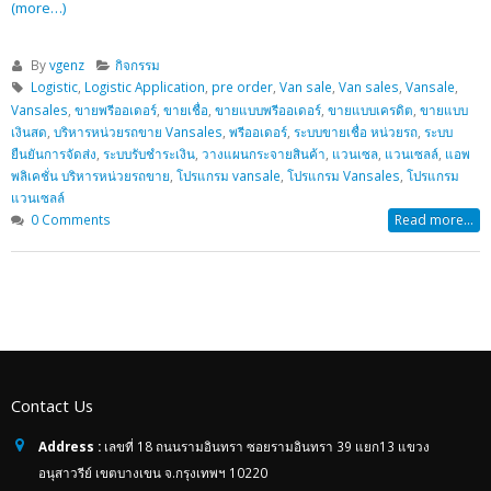
(more…)
By
vgenz
กิจกรรม
Logistic
,
Logistic Application
,
pre order
,
Van sale
,
Van sales
,
Vansale
,
Vansales
,
ขายพรีออเดอร์
,
ขายเชื่อ
,
ขายแบบพรีออเดอร์
,
ขายแบบเครดิต
,
ขายแบบ
เงินสด
,
บริหารหน่วยรถขาย Vansales
,
พรีออเดอร์
,
ระบบขายเชื่อ หน่วยรถ
,
ระบบ
ยืนยันการจัดส่ง
,
ระบบรับชำระเงิน
,
วางแผนกระจายสินค้า
,
แวนเซล
,
แวนเซลล์
,
แอพ
พลิเคชั่น บริหารหน่วยรถขาย
,
โปรแกรม vansale
,
โปรแกรม Vansales
,
โปรแกรม
แวนเซลล์
0 Comments
Read more...
Contact Us
Address :
เลขที่ 18 ถนนรามอินทรา ซอยรามอินทรา 39 แยก13 แขวง
อนุสาวรีย์ เขตบางเขน จ.กรุงเทพฯ 10220