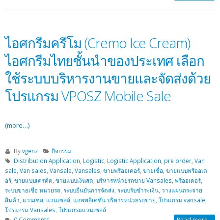
ไอศกรีมครีโม (Cremo Ice Cream)
ไอศกรีมไทยชั้นนำของประเทศ เลือก
ใช้ระบบบริหารงานขายและจัดส่งด้วย
โปรแกรม VPOSZ Mobile Sale
(more…)
By
vgenz
กิจกรรม
Distribution Application
,
Logistic
,
Logistic Application
,
pre order
,
Van
sale
,
Van sales
,
Vansale
,
Vansales
,
ขายพรีออเดอร์
,
ขายเชื่อ
,
ขายแบบพรีออเด
อร์
,
ขายแบบเครดิต
,
ขายแบบเงินสด
,
บริหารหน่วยรถขาย Vansales
,
พรีออเดอร์
,
ระบบขายเชื่อ หน่วยรถ
,
ระบบยืนยันการจัดส่ง
,
ระบบรับชำระเงิน
,
วางแผนกระจาย
สินค้า
,
แวนเซล
,
แวนเซลล์
,
แอพพลิเคชั่น บริหารหน่วยรถขาย
,
โปรแกรม vansale
,
โปรแกรม Vansales
,
โปรแกรมแวนเซลล์
0 Comments
Read more...