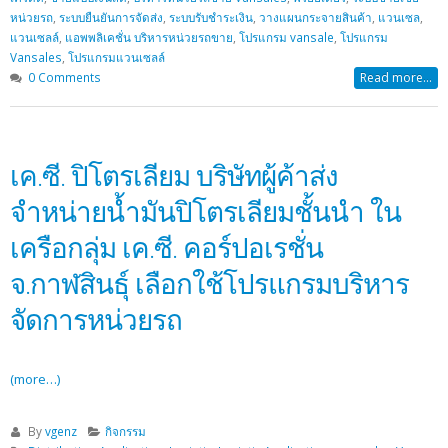
หน่วยรถ
,
ระบบยืนยันการจัดส่ง
,
ระบบรับชำระเงิน
,
วางแผนกระจายสินค้า
,
แวนเซล
,
แวนเซลล์
,
แอพพลิเคชั่น บริหารหน่วยรถขาย
,
โปรแกรม vansale
,
โปรแกรม
Vansales
,
โปรแกรมแวนเซลล์
0 Comments
Read more...
เค.ซี. ปิโตรเลียม บริษัทผู้ค้าส่ง
จำหน่ายน้ำมันปิโตรเลียมชั้นนำ ใน
เครือกลุ่ม เค.ซี. คอร์ปอเรชั่น
จ.กาฬสินธุ์ เลือกใช้โปรแกรมบริหาร
จัดการหน่วยรถ
(more…)
By
vgenz
กิจกรรม