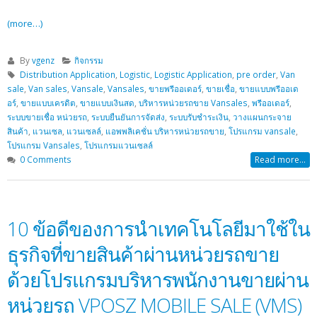
(more…)
By
vgenz
กิจกรรม
Distribution Application
,
Logistic
,
Logistic Application
,
pre order
,
Van
sale
,
Van sales
,
Vansale
,
Vansales
,
ขายพรีออเดอร์
,
ขายเชื่อ
,
ขายแบบพรีออเด
อร์
,
ขายแบบเครดิต
,
ขายแบบเงินสด
,
บริหารหน่วยรถขาย Vansales
,
พรีออเดอร์
,
ระบบขายเชื่อ หน่วยรถ
,
ระบบยืนยันการจัดส่ง
,
ระบบรับชำระเงิน
,
วางแผนกระจาย
สินค้า
,
แวนเซล
,
แวนเซลล์
,
แอพพลิเคชั่น บริหารหน่วยรถขาย
,
โปรแกรม vansale
,
โปรแกรม Vansales
,
โปรแกรมแวนเซลล์
0 Comments
Read more...
10 ข้อดีของการนำเทคโนโลยีมาใช้ใน
ธุรกิจที่ขายสินค้าผ่านหน่วยรถขาย
ด้วยโปรแกรมบริหารพนักงานขายผ่าน
หน่วยรถ VPOSZ MOBILE SALE (VMS)