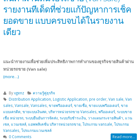
รายงานทีเด็ดที่ช่วยแก้ปัญหาการเช็ค
ยอดขาย แบบครบจบได้ในรายงาน
เดียว
แนะนำรายงานเพื่อช่วยเพิ่มประสิทธิภาพการทำงานของธุรกิจขายสินค้าผ่าน
หน่วยรถขาย (Van sale)
(more…)
By
vgenz
ความรู้คู่ธุรกิจ
Distribution Application
,
Logistic Application
,
pre order
,
Van sale
,
Van
sales
,
Vansale
,
Vansales
,
ขายพรีออเดอร์
,
ขายเชื่อ
,
ขายแบบพรีออเดอร์
,
ขาย
แบบเครดิต
,
ขายแบบเงินสด
,
บริหารหน่วยรถขาย Vansales
,
พรีออเดอร์
,
ระบบขาย
เชื่อ หน่วยรถ
,
ระบบยืนยันการจัดส่ง
,
ระบบรับชำระเงิน
,
วางแผนกระจายสินค้า
,
แวน
เซล
,
แวนเซลล์
,
แอพพลิเคชั่น บริหารหน่วยรถขาย
,
โปรแกรม vansale
,
โปรแกรม
Vansales
,
โปรแกรมแวนเซลล์
0 Comments
Read more...