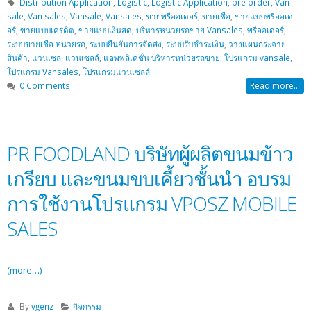
Distribution Application
,
Logistic
,
Logistic Application
,
pre order
,
Van
sale
,
Van sales
,
Vansale
,
Vansales
,
ขายพรีออเดอร์
,
ขายเชื่อ
,
ขายแบบพรีออเด
อร์
,
ขายแบบเครดิต
,
ขายแบบเงินสด
,
บริหารหน่วยรถขาย Vansales
,
พรีออเดอร์
,
ระบบขายเชื่อ หน่วยรถ
,
ระบบยืนยันการจัดส่ง
,
ระบบรับชำระเงิน
,
วางแผนกระจาย
สินค้า
,
แวนเซล
,
แวนเซลล์
,
แอพพลิเคชั่น บริหารหน่วยรถขาย
,
โปรแกรม vansale
,
โปรแกรม Vansales
,
โปรแกรมแวนเซลล์
0 Comments
Read more...
PR FOODLAND บริษัทผู้ผลิตขนมข้าว
เกรียบ และขนมขบเคี้ยวชั้นนำ อบรม
การใช้งานโปรแกรม VPOSZ MOBILE
SALES
(more…)
By
vgenz
กิจกรรม