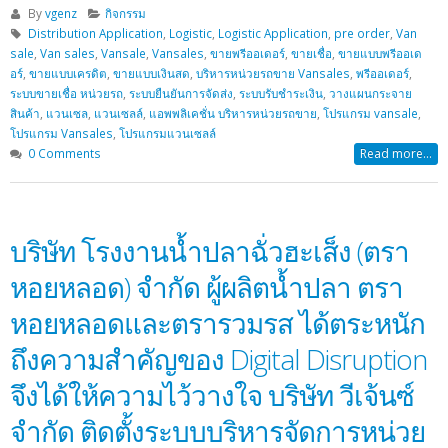
By
vgenz
กิจกรรม
Distribution Application
,
Logistic
,
Logistic Application
,
pre order
,
Van
sale
,
Van sales
,
Vansale
,
Vansales
,
ขายพรีออเดอร์
,
ขายเชื่อ
,
ขายแบบพรีออเด
อร์
,
ขายแบบเครดิต
,
ขายแบบเงินสด
,
บริหารหน่วยรถขาย Vansales
,
พรีออเดอร์
,
ระบบขายเชื่อ หน่วยรถ
,
ระบบยืนยันการจัดส่ง
,
ระบบรับชำระเงิน
,
วางแผนกระจาย
สินค้า
,
แวนเซล
,
แวนเซลล์
,
แอพพลิเคชั่น บริหารหน่วยรถขาย
,
โปรแกรม vansale
,
โปรแกรม Vansales
,
โปรแกรมแวนเซลล์
0 Comments
Read more...
บริษัท โรงงานน้ำปลาฉั่วฮะเส็ง (ตรา
หอยหลอด) จำกัด ผู้ผลิตน้ำปลา ตรา
หอยหลอดและตรารวมรส ได้ตระหนัก
ถึงความสำคัญของ Digital Disruption
จึงได้ให้ความไว้วางใจ บริษัท วีเจ้นซ์
จำกัด ติดตั้งระบบบริหารจัดการหน่วย