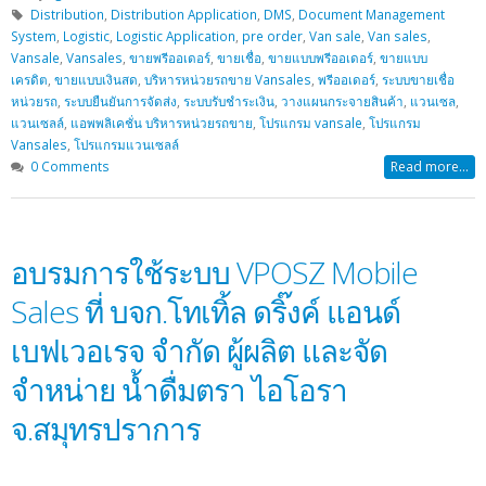
Distribution
,
Distribution Application
,
DMS
,
Document Management
System
,
Logistic
,
Logistic Application
,
pre order
,
Van sale
,
Van sales
,
Vansale
,
Vansales
,
ขายพรีออเดอร์
,
ขายเชื่อ
,
ขายแบบพรีออเดอร์
,
ขายแบบ
เครดิต
,
ขายแบบเงินสด
,
บริหารหน่วยรถขาย Vansales
,
พรีออเดอร์
,
ระบบขายเชื่อ
หน่วยรถ
,
ระบบยืนยันการจัดส่ง
,
ระบบรับชำระเงิน
,
วางแผนกระจายสินค้า
,
แวนเซล
,
แวนเซลล์
,
แอพพลิเคชั่น บริหารหน่วยรถขาย
,
โปรแกรม vansale
,
โปรแกรม
Vansales
,
โปรแกรมแวนเซลล์
0 Comments
Read more...
อบรมการใช้ระบบ VPOSZ Mobile
Sales ที่ บจก.โทเทิ้ล ดริ๊งค์ แอนด์
เบฟเวอเรจ จำกัด ผู้ผลิต และจัด
จำหน่าย น้ำดื่มตรา ไอโอรา
จ.สมุทรปราการ