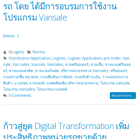
รถ โดย ได้มีการอบรมการใช้งาน
โปรแกรม Vansale
(more…)
By
vgenz
กิจกรรม
Distribution Application
,
Logistic
,
Logistic Application
,
pre order
,
Van
sale
,
Van sales
,
Vansale
,
Vansales
,
ขายพรีออเดอร์
,
ขายเชื่อ
,
ขายแบบพรีออเด
อร์
,
ขายแบบเครดิต
,
ขายแบบเงินสด
,
บริหารหน่วยรถขาย Vansales
,
พรีออเดอร์
,
ระบบขายเชื่อ หน่วยรถ
,
ระบบยืนยันการจัดส่ง
,
ระบบรับชำระเงิน
,
วางแผนกระจาย
สินค้า
,
แวนเซล
,
แวนเซลล์
,
แอพพลิเคชั่น บริหารหน่วยรถขาย
,
โปรแกรม vansale
,
โปรแกรม Vansales
,
โปรแกรมแวนเซลล์
0 Comments
Read more...
ก้าวสู่ยุค Digital Transformation เพิ่ม
ประสิทธิภาพหน่วยรถขายด้วย