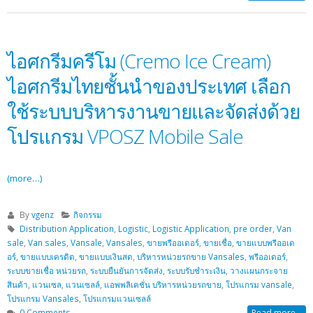
ไอศกรีมครีโม (Cremo Ice Cream)
ไอศกรีมไทยชั้นนำของประเทศ เลือก
ใช้ระบบบริหารงานขายและจัดส่งด้วย
โปรแกรม VPOSZ Mobile Sale
(more…)
By
vgenz
กิจกรรม
Distribution Application
,
Logistic
,
Logistic Application
,
pre order
,
Van
sale
,
Van sales
,
Vansale
,
Vansales
,
ขายพรีออเดอร์
,
ขายเชื่อ
,
ขายแบบพรีออเด
อร์
,
ขายแบบเครดิต
,
ขายแบบเงินสด
,
บริหารหน่วยรถขาย Vansales
,
พรีออเดอร์
,
ระบบขายเชื่อ หน่วยรถ
,
ระบบยืนยันการจัดส่ง
,
ระบบรับชำระเงิน
,
วางแผนกระจาย
สินค้า
,
แวนเซล
,
แวนเซลล์
,
แอพพลิเคชั่น บริหารหน่วยรถขาย
,
โปรแกรม vansale
,
โปรแกรม Vansales
,
โปรแกรมแวนเซลล์
0 Comments
Read more...