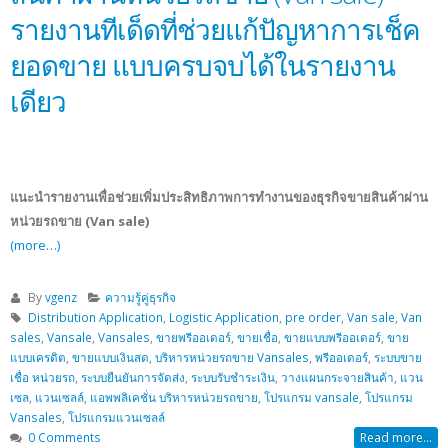
รายงานทีเด็ดที่ช่วยแก้ปัญหาการเช็ค
ยอดขาย แบบครบจบได้ในรายงาน
เดียว
แนะนำรายงานเพื่อช่วยเพิ่มประสิทธิภาพการทำงานของธุรกิจขายสินค้าผ่าน
หน่วยรถขาย (Van sale)
(more…)
By
vgenz
ความรู้คู่ธุรกิจ
Distribution Application
,
Logistic Application
,
pre order
,
Van sale
,
Van
sales
,
Vansale
,
Vansales
,
ขายพรีออเดอร์
,
ขายเชื่อ
,
ขายแบบพรีออเดอร์
,
ขาย
แบบเครดิต
,
ขายแบบเงินสด
,
บริหารหน่วยรถขาย Vansales
,
พรีออเดอร์
,
ระบบขาย
เชื่อ หน่วยรถ
,
ระบบยืนยันการจัดส่ง
,
ระบบรับชำระเงิน
,
วางแผนกระจายสินค้า
,
แวน
เซล
,
แวนเซลล์
,
แอพพลิเคชั่น บริหารหน่วยรถขาย
,
โปรแกรม vansale
,
โปรแกรม
Vansales
,
โปรแกรมแวนเซลล์
0 Comments
Read more...