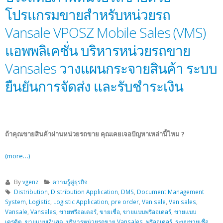
โปรแกรมขายสำหรับหน่วยรถ
Vansale VPOSZ Mobile Sales (VMS)
แอพพลิเคชั่น บริหารหน่วยรถขาย
Vansales วางแผนกระจายสินค้า ระบบ
ยืนยันการจัดส่ง และรับชำระเงิน
ถ้าคุณขายสินค้าผ่านหน่วยรถขาย คุณเคยเจอปัญหาเหล่านี้ไหม ?
(more…)
By
vgenz
ความรู้คู่ธุรกิจ
Distribution
,
Distribution Application
,
DMS
,
Document Management
System
,
Logistic
,
Logistic Application
,
pre order
,
Van sale
,
Van sales
,
Vansale
,
Vansales
,
ขายพรีออเดอร์
,
ขายเชื่อ
,
ขายแบบพรีออเดอร์
,
ขายแบบ
เครดิต
,
ขายแบบเงินสด
,
บริหารหน่วยรถขาย Vansales
,
พรีออเดอร์
,
ระบบขายเชื่อ