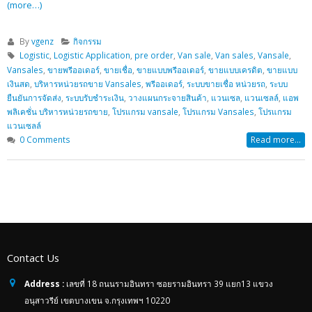
(more…)
By
vgenz
กิจกรรม
Logistic
,
Logistic Application
,
pre order
,
Van sale
,
Van sales
,
Vansale
,
Vansales
,
ขายพรีออเดอร์
,
ขายเชื่อ
,
ขายแบบพรีออเดอร์
,
ขายแบบเครดิต
,
ขายแบบ
เงินสด
,
บริหารหน่วยรถขาย Vansales
,
พรีออเดอร์
,
ระบบขายเชื่อ หน่วยรถ
,
ระบบ
ยืนยันการจัดส่ง
,
ระบบรับชำระเงิน
,
วางแผนกระจายสินค้า
,
แวนเซล
,
แวนเซลล์
,
แอพ
พลิเคชั่น บริหารหน่วยรถขาย
,
โปรแกรม vansale
,
โปรแกรม Vansales
,
โปรแกรม
แวนเซลล์
0 Comments
Read more...
Contact Us
Address :
เลขที่ 18 ถนนรามอินทรา ซอยรามอินทรา 39 แยก13 แขวง
อนุสาวรีย์ เขตบางเขน จ.กรุงเทพฯ 10220