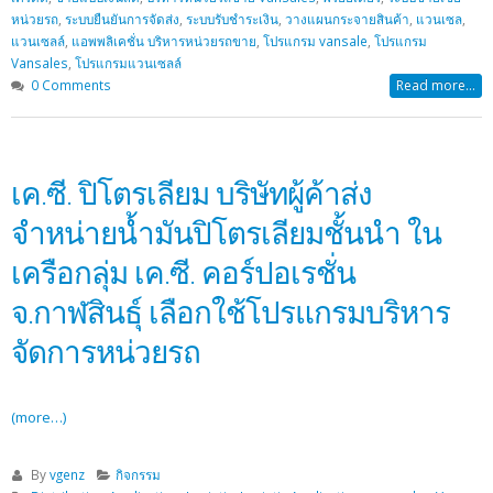
หน่วยรถ
,
ระบบยืนยันการจัดส่ง
,
ระบบรับชำระเงิน
,
วางแผนกระจายสินค้า
,
แวนเซล
,
แวนเซลล์
,
แอพพลิเคชั่น บริหารหน่วยรถขาย
,
โปรแกรม vansale
,
โปรแกรม
Vansales
,
โปรแกรมแวนเซลล์
0 Comments
Read more...
เค.ซี. ปิโตรเลียม บริษัทผู้ค้าส่ง
จำหน่ายน้ำมันปิโตรเลียมชั้นนำ ใน
เครือกลุ่ม เค.ซี. คอร์ปอเรชั่น
จ.กาฬสินธุ์ เลือกใช้โปรแกรมบริหาร
จัดการหน่วยรถ
(more…)
By
vgenz
กิจกรรม