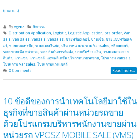
(more…)
By
vgenz
กิจกรรม
Distribution Application
,
Logistic
,
Logistic Application
,
pre order
,
Van
sale
,
Van sales
,
Vansale
,
Vansales
,
ขายพรีออเดอร์
,
ขายเชื่อ
,
ขายแบบพรีออเด
อร์
,
ขายแบบเครดิต
,
ขายแบบเงินสด
,
บริหารหน่วยรถขาย Vansales
,
พรีออเดอร์
,
ระบบขายเชื่อ หน่วยรถ
,
ระบบยืนยันการจัดส่ง
,
ระบบรับชำระเงิน
,
วางแผนกระจาย
สินค้า
,
แวนเซล
,
แวนเซลล์
,
แอพพลิเคชั่น บริหารหน่วยรถขาย
,
โปรแกรม vansale
,
โปรแกรม Vansales
,
โปรแกรมแวนเซลล์
0 Comments
Read more...
10 ข้อดีของการนำเทคโนโลยีมาใช้ใน
ธุรกิจที่ขายสินค้าผ่านหน่วยรถขาย
ด้วยโปรแกรมบริหารพนักงานขายผ่าน
หน่วยรถ VPOSZ MOBILE SALE (VMS)