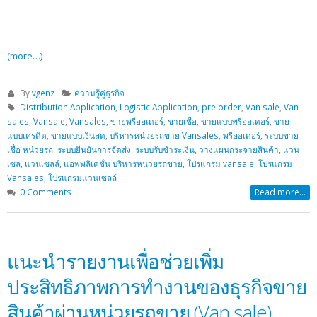
(more…)
By
vgenz
ความรู้คู่ธุรกิจ
Distribution Application
,
Logistic Application
,
pre order
,
Van sale
,
Van
sales
,
Vansale
,
Vansales
,
ขายพรีออเดอร์
,
ขายเชื่อ
,
ขายแบบพรีออเดอร์
,
ขาย
แบบเครดิต
,
ขายแบบเงินสด
,
บริหารหน่วยรถขาย Vansales
,
พรีออเดอร์
,
ระบบขาย
เชื่อ หน่วยรถ
,
ระบบยืนยันการจัดส่ง
,
ระบบรับชำระเงิน
,
วางแผนกระจายสินค้า
,
แวน
เซล
,
แวนเซลล์
,
แอพพลิเคชั่น บริหารหน่วยรถขาย
,
โปรแกรม vansale
,
โปรแกรม
Vansales
,
โปรแกรมแวนเซลล์
0 Comments
Read more...
แนะนำรายงานเพื่อช่วยเพิ่ม
ประสิทธิภาพการทำงานของธุรกิจขาย
สินค้าผ่านหน่วยรถขาย (Van sale)