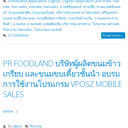
Distribution Application
,
Logistic
,
Logistic Application
,
pre order
,
Van
sale
,
Van sales
,
Vansale
,
Vansales
,
ขายพรีออเดอร์
,
ขายเชื่อ
,
ขายแบบพรีออเด
อร์
,
ขายแบบเครดิต
,
ขายแบบเงินสด
,
บริหารหน่วยรถขาย Vansales
,
พรีออเดอร์
,
ระบบขายเชื่อ หน่วยรถ
,
ระบบยืนยันการจัดส่ง
,
ระบบรับชำระเงิน
,
วางแผนกระจาย
สินค้า
,
แวนเซล
,
แวนเซลล์
,
แอพพลิเคชั่น บริหารหน่วยรถขาย
,
โปรแกรม vansale
,
โปรแกรม Vansales
,
โปรแกรมแวนเซลล์
0 Comments
Read more...
PR FOODLAND บริษัทผู้ผลิตขนมข้าว
เกรียบ และขนมขบเคี้ยวชั้นนำ อบรม
การใช้งานโปรแกรม VPOSZ MOBILE
SALES
(more…)
By
vgenz
กิจกรรม