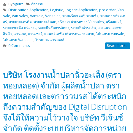
By
vgenz
กิจกรรม
Distribution Application
,
Logistic
,
Logistic Application
,
pre order
,
Van
sale
,
Van sales
,
Vansale
,
Vansales
,
ขายพรีออเดอร์
,
ขายเชื่อ
,
ขายแบบพรีออเด
อร์
,
ขายแบบเครดิต
,
ขายแบบเงินสด
,
บริหารหน่วยรถขาย Vansales
,
พรีออเดอร์
,
ระบบขายเชื่อ หน่วยรถ
,
ระบบยืนยันการจัดส่ง
,
ระบบรับชำระเงิน
,
วางแผนกระจาย
สินค้า
,
แวนเซล
,
แวนเซลล์
,
แอพพลิเคชั่น บริหารหน่วยรถขาย
,
โปรแกรม vansale
,
โปรแกรม Vansales
,
โปรแกรมแวนเซลล์
0 Comments
Read more...
บริษัท โรงงานน้ำปลาฉั่วฮะเส็ง (ตรา
หอยหลอด) จำกัด ผู้ผลิตน้ำปลา ตรา
หอยหลอดและตรารวมรส ได้ตระหนัก
ถึงความสำคัญของ Digital Disruption
จึงได้ให้ความไว้วางใจ บริษัท วีเจ้นซ์
จำกัด ติดตั้งระบบบริหารจัดการหน่วย