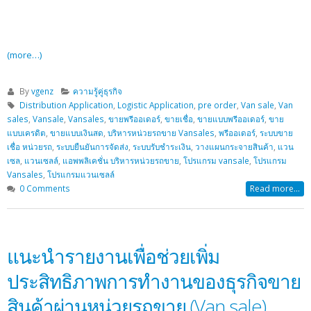
(more…)
By
vgenz
ความรู้คู่ธุรกิจ
Distribution Application
,
Logistic Application
,
pre order
,
Van sale
,
Van
sales
,
Vansale
,
Vansales
,
ขายพรีออเดอร์
,
ขายเชื่อ
,
ขายแบบพรีออเดอร์
,
ขาย
แบบเครดิต
,
ขายแบบเงินสด
,
บริหารหน่วยรถขาย Vansales
,
พรีออเดอร์
,
ระบบขาย
เชื่อ หน่วยรถ
,
ระบบยืนยันการจัดส่ง
,
ระบบรับชำระเงิน
,
วางแผนกระจายสินค้า
,
แวน
เซล
,
แวนเซลล์
,
แอพพลิเคชั่น บริหารหน่วยรถขาย
,
โปรแกรม vansale
,
โปรแกรม
Vansales
,
โปรแกรมแวนเซลล์
0 Comments
Read more...
แนะนำรายงานเพื่อช่วยเพิ่ม
ประสิทธิภาพการทำงานของธุรกิจขาย
สินค้าผ่านหน่วยรถขาย (Van sale)