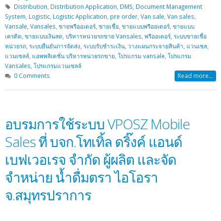
Distribution
,
Distribution Application
,
DMS
,
Document Management
System
,
Logistic
,
Logistic Application
,
pre order
,
Van sale
,
Van sales
,
Vansale
,
Vansales
,
ขายพรีออเดอร์
,
ขายเชื่อ
,
ขายแบบพรีออเดอร์
,
ขายแบบ
เครดิต
,
ขายแบบเงินสด
,
บริหารหน่วยรถขาย Vansales
,
พรีออเดอร์
,
ระบบขายเชื่อ
หน่วยรถ
,
ระบบยืนยันการจัดส่ง
,
ระบบรับชำระเงิน
,
วางแผนกระจายสินค้า
,
แวนเซล
,
แวนเซลล์
,
แอพพลิเคชั่น บริหารหน่วยรถขาย
,
โปรแกรม vansale
,
โปรแกรม
Vansales
,
โปรแกรมแวนเซลล์
0 Comments
Read more...
อบรมการใช้ระบบ VPOSZ Mobile
Sales ที่ บจก.โทเทิ้ล ดริ๊งค์ แอนด์
เบฟเวอเรจ จำกัด ผู้ผลิต และจัด
จำหน่าย น้ำดื่มตรา ไอโอรา
จ.สมุทรปราการ