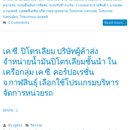
หน่วยรถ
,
ระบบยืนยันการจัดส่ง
,
ระบบรับชำระเงิน
,
วางแผนกระจายสินค้า
,
แวนเซล
,
แวนเซลล์
,
แอพพลิเคชั่น บริหารหน่วยรถขาย
,
โปรแกรม vansale
,
โปรแกรม
Vansales
,
โปรแกรมแวนเซลล์
0 Comments
Read more...
เค.ซี. ปิโตรเลียม บริษัทผู้ค้าส่ง
จำหน่ายน้ำมันปิโตรเลียมชั้นนำ ใน
เครือกลุ่ม เค.ซี. คอร์ปอเรชั่น
จ.กาฬสินธุ์ เลือกใช้โปรแกรมบริหาร
จัดการหน่วยรถ
(more…)
By
vgenz
กิจกรรม