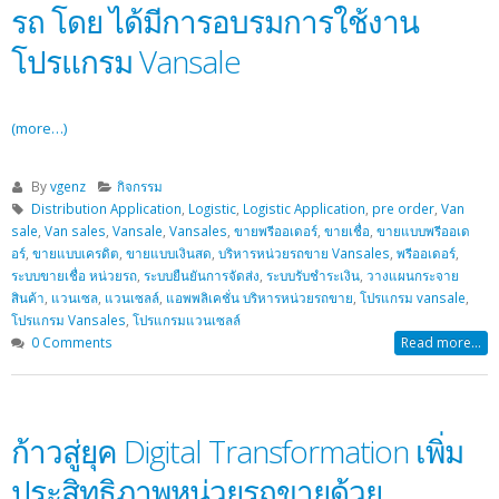
รถ โดย ได้มีการอบรมการใช้งาน
โปรแกรม Vansale
(more…)
By
vgenz
กิจกรรม
Distribution Application
,
Logistic
,
Logistic Application
,
pre order
,
Van
sale
,
Van sales
,
Vansale
,
Vansales
,
ขายพรีออเดอร์
,
ขายเชื่อ
,
ขายแบบพรีออเด
อร์
,
ขายแบบเครดิต
,
ขายแบบเงินสด
,
บริหารหน่วยรถขาย Vansales
,
พรีออเดอร์
,
ระบบขายเชื่อ หน่วยรถ
,
ระบบยืนยันการจัดส่ง
,
ระบบรับชำระเงิน
,
วางแผนกระจาย
สินค้า
,
แวนเซล
,
แวนเซลล์
,
แอพพลิเคชั่น บริหารหน่วยรถขาย
,
โปรแกรม vansale
,
โปรแกรม Vansales
,
โปรแกรมแวนเซลล์
0 Comments
Read more...
ก้าวสู่ยุค Digital Transformation เพิ่ม
ประสิทธิภาพหน่วยรถขายด้วย