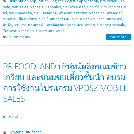
Distribution Application
,
Logistic
,
Logistic Application
,
pre order
,
Van
sale
,
Van sales
,
Vansale
,
Vansales
,
ขายพรีออเดอร์
,
ขายเชื่อ
,
ขายแบบพรีออเด
อร์
,
ขายแบบเครดิต
,
ขายแบบเงินสด
,
บริหารหน่วยรถขาย Vansales
,
พรีออเดอร์
,
ระบบขายเชื่อ หน่วยรถ
,
ระบบยืนยันการจัดส่ง
,
ระบบรับชำระเงิน
,
วางแผนกระจาย
สินค้า
,
แวนเซล
,
แวนเซลล์
,
แอพพลิเคชั่น บริหารหน่วยรถขาย
,
โปรแกรม vansale
,
โปรแกรม Vansales
,
โปรแกรมแวนเซลล์
0 Comments
Read more...
PR FOODLAND บริษัทผู้ผลิตขนมข้าว
เกรียบ และขนมขบเคี้ยวชั้นนำ อบรม
การใช้งานโปรแกรม VPOSZ MOBILE
SALES
(more…)
By
vgenz
กิจกรรม