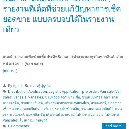
รายงานทีเด็ดที่ช่วยแก้ปัญหาการเช็ค
ยอดขาย แบบครบจบได้ในรายงาน
เดียว
แนะนำรายงานเพื่อช่วยเพิ่มประสิทธิภาพการทำงานของธุรกิจขายสินค้าผ่าน
หน่วยรถขาย (Van sale)
(more…)
By
vgenz
ความรู้คู่ธุรกิจ
Distribution Application
,
Logistic Application
,
pre order
,
Van sale
,
Van
sales
,
Vansale
,
Vansales
,
ขายพรีออเดอร์
,
ขายเชื่อ
,
ขายแบบพรีออเดอร์
,
ขาย
แบบเครดิต
,
ขายแบบเงินสด
,
บริหารหน่วยรถขาย Vansales
,
พรีออเดอร์
,
ระบบขาย
เชื่อ หน่วยรถ
,
ระบบยืนยันการจัดส่ง
,
ระบบรับชำระเงิน
,
วางแผนกระจายสินค้า
,
แวน
เซล
,
แวนเซลล์
,
แอพพลิเคชั่น บริหารหน่วยรถขาย
,
โปรแกรม vansale
,
โปรแกรม
Vansales
,
โปรแกรมแวนเซลล์
0 Comments
Read more...