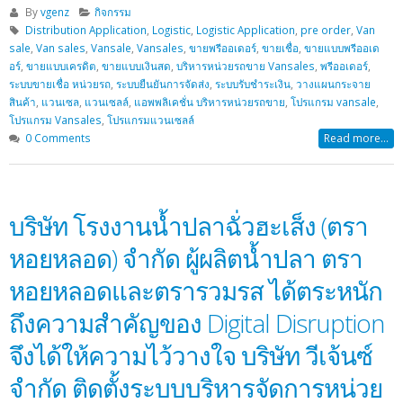
By
vgenz
กิจกรรม
Distribution Application
,
Logistic
,
Logistic Application
,
pre order
,
Van
sale
,
Van sales
,
Vansale
,
Vansales
,
ขายพรีออเดอร์
,
ขายเชื่อ
,
ขายแบบพรีออเด
อร์
,
ขายแบบเครดิต
,
ขายแบบเงินสด
,
บริหารหน่วยรถขาย Vansales
,
พรีออเดอร์
,
ระบบขายเชื่อ หน่วยรถ
,
ระบบยืนยันการจัดส่ง
,
ระบบรับชำระเงิน
,
วางแผนกระจาย
สินค้า
,
แวนเซล
,
แวนเซลล์
,
แอพพลิเคชั่น บริหารหน่วยรถขาย
,
โปรแกรม vansale
,
โปรแกรม Vansales
,
โปรแกรมแวนเซลล์
0 Comments
Read more...
บริษัท โรงงานน้ำปลาฉั่วฮะเส็ง (ตรา
หอยหลอด) จำกัด ผู้ผลิตน้ำปลา ตรา
หอยหลอดและตรารวมรส ได้ตระหนัก
ถึงความสำคัญของ Digital Disruption
จึงได้ให้ความไว้วางใจ บริษัท วีเจ้นซ์
จำกัด ติดตั้งระบบบริหารจัดการหน่วย