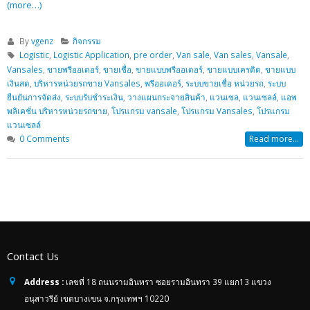
(more…)
By
vgenz
กิจกรรม
Logistic
,
Logistic Application
,
pre order
,
Van sale
,
Van sales
,
Vansale
,
Vansales
,
ขายพรีออเดอร์
,
ขายเชื่อ
,
ขายแบบพรีออเดอร์
,
ขายแบบเครดิต
,
ขายแบบ
เงินสด
,
บริหารหน่วยรถขาย Vansales
,
พรีออเดอร์
,
ระบบขายเชื่อ หน่วยรถ
,
ระบบ
ยืนยันการจัดส่ง
,
ระบบรับชำระเงิน
,
วางแผนกระจายสินค้า
,
แวนเซล
,
แวนเซลล์
,
แอพ
พลิเคชั่น บริหารหน่วยรถขาย
,
โปรแกรม vansale
,
โปรแกรม Vansales
,
โปรแกรม
แวนเซลล์
0 Comments
Read more...
Contact Us
Address :
เลขที่ 18 ถนนรามอินทรา ซอยรามอินทรา 39 แยก13 แขวง
อนุสาวรีย์ เขตบางเขน จ.กรุงเทพฯ 10220