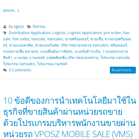
(more…)
By
vgenz
กิจกรรม
Distribution Application
,
Logistic
,
Logistic Application
,
pre order
,
Van
sale
,
Van sales
,
Vansale
,
Vansales
,
ขายพรีออเดอร์
,
ขายเชื่อ
,
ขายแบบพรีออเด
อร์
,
ขายแบบเครดิต
,
ขายแบบเงินสด
,
บริหารหน่วยรถขาย Vansales
,
พรีออเดอร์
,
ระบบขายเชื่อ หน่วยรถ
,
ระบบยืนยันการจัดส่ง
,
ระบบรับชำระเงิน
,
วางแผนกระจาย
สินค้า
,
แวนเซล
,
แวนเซลล์
,
แอพพลิเคชั่น บริหารหน่วยรถขาย
,
โปรแกรม vansale
,
โปรแกรม Vansales
,
โปรแกรมแวนเซลล์
0 Comments
Read more...
10 ข้อดีของการนำเทคโนโลยีมาใช้ใน
ธุรกิจที่ขายสินค้าผ่านหน่วยรถขาย
ด้วยโปรแกรมบริหารพนักงานขายผ่าน
หน่วยรถ VPOSZ MOBILE SALE (VMS)