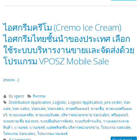
ไอศกรีมครีโม (Cremo Ice Cream)
ไอศกรีมไทยชั้นนำของประเทศ เลือก
ใช้ระบบบริหารงานขายและจัดส่งด้วย
โปรแกรม VPOSZ Mobile Sale
(more…)
By
vgenz
กิจกรรม
Distribution Application
,
Logistic
,
Logistic Application
,
pre order
,
Van
sale
,
Van sales
,
Vansale
,
Vansales
,
ขายพรีออเดอร์
,
ขายเชื่อ
,
ขายแบบพรีออเด
อร์
,
ขายแบบเครดิต
,
ขายแบบเงินสด
,
บริหารหน่วยรถขาย Vansales
,
พรีออเดอร์
,
ระบบขายเชื่อ หน่วยรถ
,
ระบบยืนยันการจัดส่ง
,
ระบบรับชำระเงิน
,
วางแผนกระจาย
สินค้า
,
แวนเซล
,
แวนเซลล์
,
แอพพลิเคชั่น บริหารหน่วยรถขาย
,
โปรแกรม vansale
,
โปรแกรม Vansales
,
โปรแกรมแวนเซลล์
0 Comments
Read more...