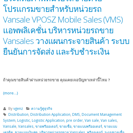
โปรแกรมขายสำหรับหน่วยรถ
Vansale VPOSZ Mobile Sales (VMS)
แอพพลิเคชั่น บริหารหน่วยรถขาย
Vansales วางแผนกระจายสินค้า ระบบ
ยืนยันการจัดส่ง และรับชำระเงิน
ถ้าคุณขายสินค้าผ่านหน่วยรถขาย คุณเคยเจอปัญหาเหล่านี้ไหม ?
(more…)
By
vgenz
ความรู้คู่ธุรกิจ
Distribution
,
Distribution Application
,
DMS
,
Document Management
System
,
Logistic
,
Logistic Application
,
pre order
,
Van sale
,
Van sales
,
Vansale
,
Vansales
,
ขายพรีออเดอร์
,
ขายเชื่อ
,
ขายแบบพรีออเดอร์
,
ขายแบบ
เครดิต
,
ขายแบบเงินสด
,
บริหารหน่วยรถขาย Vansales
,
พรีออเดอร์
,
ระบบขายเชื่อ