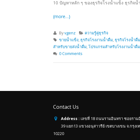
10 ปัญหาหลัก ๆ ของธุรกิจโรงน้ำแข็ง ธุรกิจน้ำ
(more…)
By
vgenz
ความรู้คู่ธุรกิจ
ขายน้ำแข็ง
,
ธุรกิจโรงงานน้ำดื่ม
,
ธุรกิจโรงน้ำดื่
สำหรับขายส่งน้ำดื่ม
,
โปรแกรมสำหรับโรงงานน้ำดื่ม
0 Comments
Contact Us
Address :
เลขที่ 18 ถนนรามอินทรา ซอยราม
39 แยก13 แขวงอนุสาวรีย์ เขตบางเขน จ.กรุงเ
10220