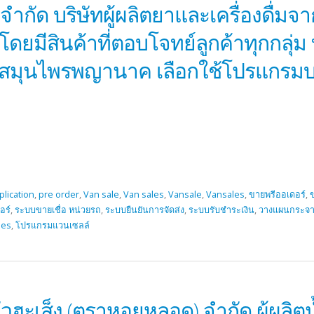
กัด บริษัทผู้ผลิตยาและเครื่องดื่มจา
ยมีสินค้าที่ตอบโจทย์ลูกค้าทุกกลุ่ม 
ื่มสมุนไพรพญานาค เลือกใช้โปรแกรม
plication
,
pre order
,
Van sale
,
Van sales
,
Vansale
,
Vansales
,
ขายพรีออเดอร์
,
ข
อร์
,
ระบบขายเชื่อ หน่วยรถ
,
ระบบยืนยันการจัดส่ง
,
ระบบรับชำระเงิน
,
วางแผนกระจา
les
,
โปรแกรมแวนเซลล์
ั่วฮะเส็ง (ตราหอยหลอด) จำกัด ผู้ผล