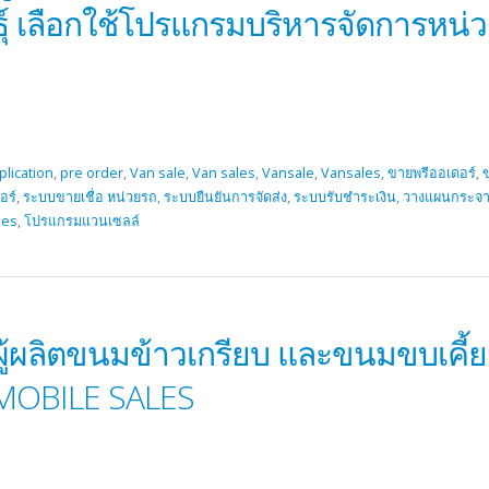
ธุ์ เลือกใช้โปรแกรมบริหารจัดการหน่
plication
,
pre order
,
Van sale
,
Van sales
,
Vansale
,
Vansales
,
ขายพรีออเดอร์
,
ข
อร์
,
ระบบขายเชื่อ หน่วยรถ
,
ระบบยืนยันการจัดส่ง
,
ระบบรับชำระเงิน
,
วางแผนกระจา
les
,
โปรแกรมแวนเซลล์
้ผลิตขนมข้าวเกรียบ และขนมขบเคี้ย
MOBILE SALES