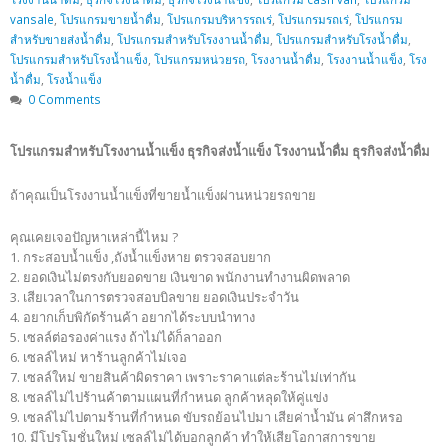
vansale
,
โปรแกรมขายน้ำดื่ม
,
โปรแกรมบริหารรถเร่
,
โปรแกรมรถเร่
,
โปรแกรม
สำหรับขายส่งน้ำดื่ม
,
โปรแกรมสำหรับโรงงานน้ำดื่ม
,
โปรแกรมสำหรับโรงน้ำดื่ม
,
โปรแกรมสำหรับโรงน้ำแข็ง
,
โปรแกรมหน่วยรถ
,
โรงงานน้ำดื่ม
,
โรงงานน้ำแข็ง
,
โรง
น้ำดื่ม
,
โรงน้ำแข็ง
0 Comments
โปรแกรมสำหรับโรงงานน้ำแข็ง ธุรกิจส่งน้ำแข็ง โรงงานน้ำดื่ม ธุรกิจส่งน้ำดื่ม
ถ้าคุณเป็นโรงงานน้ำแข็งที่ขายน้ำแข็งผ่านหน่วยรถขาย
คุณเคยเจอปัญหาเหล่านี้ไหม ?
1. กระสอบน้ำแข็ง ,ถังน้ำแข็งหาย ตรวจสอบยาก
2. ยอดเงินไม่ตรงกับยอดขาย เงินขาด พนักงานทำงานผิดพลาด
3. เสียเวลาในการตรวจสอบบิลขาย ยอดเงินประจำวัน
4. อยากเก็บพิกัดร้านค้า อยากได้ระบบนำทาง
5. เซลล์ต่อรองค่าแรง ถ้าไม่ได้ก็ลาออก
6. เซลล์ไหม่ หาร้านลูกค้าไม่เจอ
7. เซลล์ใหม่ ขายสินค้าผิดราคา เพราะราคาแต่ละร้านไม่เท่ากัน
8. เซลล์ไม่ไปร้านค้าตามแผนที่กำหนด ลูกค้าหลุดให้คู่แข่ง
9. เซลล์ไม่ไปตามร้านที่กำหนด ขับรถย้อนไปมา เสียค่าน้ำมัน ค่าสึกหรอ
10. มีโปรโมชั่นใหม่ เซลล์ไม่ได้บอกลูกค้า ทำให้เสียโอกาสการขาย