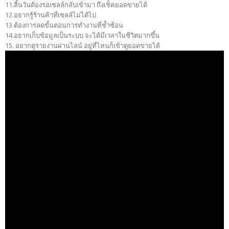
11.สิ้นวันต้องรอเซลล์กลับเข้ามา ถึงเช็คยอดขายได้
12.อยากรู้ร้านค้าที่เซลล์ไม่ได้ไป
13 ต้องการลดขั้นตอนการทำงานที่ซ้ำซ้อน
14.อยากเก็บข้อมูลเป็นระบบ จะได้มีเวลาในชีวิตมากขึ้น
15. อยากดูรายงานผ่านไลน์ อยู่ที่ไหนก็เข้าดูยอดขายได้