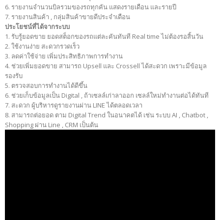
6. รายงานจำนวนบิลรวมของรถทุกคัน แสดงรายเดือน และรายปี
7. รายงานสินค้า , กลุ่มสินค้าขายดีประจำเดือน
ประโยชน์ที่ได้จากระบบ
1. รับรู้ยอดขาย ยอดสต็อกของรถแต่ละคันทันที Real time ไม่ต้องรอสิ้นวัน
2. ใช้งานง่าย สะดวกรวดเร็ว
3. ลดค่าใช้จ่าย เพิ่มประสิทธิภาพการทำงาน
4. ช่วยเพิ่มยอดขาย สามารถ Upsell และ Crossell ได้สะดวก เพราะมีข้อมูล
รองรับ
5. ตรวจสอบการทำงานได้ดีขึ้น
6. ช่วยเก็บข้อมูลเป็น Digital , ถ้าเซลล์เก่าลาออก เซลล์ใหม่ทำงานต่อได้ทันที
7. สะดวก ผู้บริหารดูรายงานผ่าน LINE ได้ตลอดเวลา
8. สามารถต่อยอด ตาม Digital Trend ในอนาคตได้ เช่น ระบบ AI , Chatbot ,
Shopping ผ่าน Line , CRM เป็นต้น