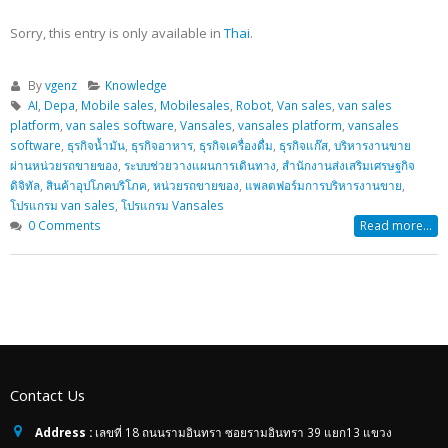
Sorry, this entry is only available in
Thai
.
By
vgenz
Knowledge
AI
,
Depa
,
Mobile sales
,
Mobilesales
,
Robot
,
Van sales
,
van sales
platform
,
van sales software
,
Vansales
,
vansales platform
,
vansales
software
,
ธุรกิจน้ำมัน
,
ธุรกิจอาหาร
,
ธุรกิจเครื่องดื่ม
,
ธุรกิจแก๊ส
,
บริหารงานขาย
ผ่านหน่วยรถขายของ
,
ระบบช่วยวางแผนการเดินทาง
,
สำนักงานส่งเสริมเศรษฐกิจ
ดิจิทัล
,
สินค้าอุปโภคบริโภค
,
หน่วยรถขายของ
,
แพลตฟอร์มการบริหารงานขาย
,
โปรแกรม van sales
,
โปรแกรม Vansales
0 Comments
Read more...
Contact Us
Address :
เลขที่ 18 ถนนรามอินทรา ซอยรามอินทรา 39 แยก13 แขวง