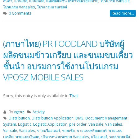
สินค้า
,
แวนเซล
,
แวนเซลล์
,
แอพพลิเคชั่น บริหารหน่วยรถขาย
,
โปรแกรม vansale
,
โปรแกรม Vansales
,
โปรแกรมแวนเซลล์
0 Comments
Read more...
(ภาษาไทย) PR FOODLAND บริษัทผู้
ผลิตขนมข้าวเกรียบ และขนมขบเคี้ยว
ชั้นนำ อบรมการใช้งานโปรแกรม
VPOSZ MOBILE SALES
Sorry, this entry is only available in
Thai
.
By
vgenz
Activity
Distribution
,
Distribution Application
,
DMS
,
Document Management
System
,
Logistic
,
Logistic Application
,
pre order
,
Van sale
,
Van sales
,
Vansale
,
Vansales
,
ขายพรีออเดอร์
,
ขายเชื่อ
,
ขายแบบพรีออเดอร์
,
ขายแบบ
เครดิต
,
ขายแบบเงินสด
,
บริหารหน่วยรถขาย Vansales
,
พรีออเดอร์
,
ระบบขายเชื่อ