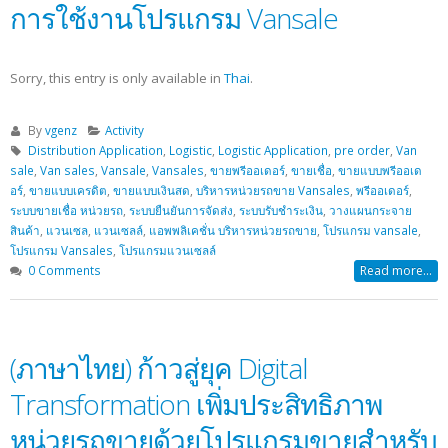
การใช้งานโปรแกรม Vansale
Sorry, this entry is only available in
Thai
.
By
vgenz
Activity
Distribution Application
,
Logistic
,
Logistic Application
,
pre order
,
Van
sale
,
Van sales
,
Vansale
,
Vansales
,
ขายพรีออเดอร์
,
ขายเชื่อ
,
ขายแบบพรีออเด
อร์
,
ขายแบบเครดิต
,
ขายแบบเงินสด
,
บริหารหน่วยรถขาย Vansales
,
พรีออเดอร์
,
ระบบขายเชื่อ หน่วยรถ
,
ระบบยืนยันการจัดส่ง
,
ระบบรับชำระเงิน
,
วางแผนกระจาย
สินค้า
,
แวนเซล
,
แวนเซลล์
,
แอพพลิเคชั่น บริหารหน่วยรถขาย
,
โปรแกรม vansale
,
โปรแกรม Vansales
,
โปรแกรมแวนเซลล์
0 Comments
Read more...
(ภาษาไทย) ก้าวสู่ยุค Digital
Transformation เพิ่มประสิทธิภาพ
หน่วยรถขายด้วยโปรแกรมขายสำหรับ