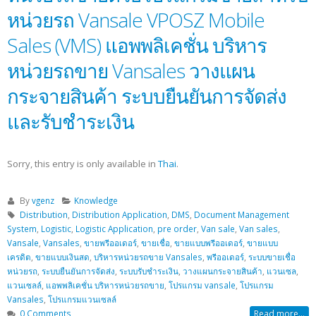
หน่วยรถ Vansale VPOSZ Mobile
Sales (VMS) แอพพลิเคชั่น บริหาร
หน่วยรถขาย Vansales วางแผน
กระจายสินค้า ระบบยืนยันการจัดส่ง
และรับชำระเงิน
Sorry, this entry is only available in
Thai
.
By
vgenz
Knowledge
Distribution
,
Distribution Application
,
DMS
,
Document Management
System
,
Logistic
,
Logistic Application
,
pre order
,
Van sale
,
Van sales
,
Vansale
,
Vansales
,
ขายพรีออเดอร์
,
ขายเชื่อ
,
ขายแบบพรีออเดอร์
,
ขายแบบ
เครดิต
,
ขายแบบเงินสด
,
บริหารหน่วยรถขาย Vansales
,
พรีออเดอร์
,
ระบบขายเชื่อ
หน่วยรถ
,
ระบบยืนยันการจัดส่ง
,
ระบบรับชำระเงิน
,
วางแผนกระจายสินค้า
,
แวนเซล
,
แวนเซลล์
,
แอพพลิเคชั่น บริหารหน่วยรถขาย
,
โปรแกรม vansale
,
โปรแกรม
Vansales
,
โปรแกรมแวนเซลล์
0 Comments
Read more...