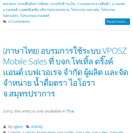
หน่วยรถ
,
ระบบยืนยันการจัดส่ง
,
ระบบรับชำระเงิน
,
วางแผนกระจายสินค้า
,
แวนเซล
,
แวนเซลล์
,
แอพพลิเคชั่น บริหารหน่วยรถขาย
,
โปรแกรม vansale
,
โปรแกรม
Vansales
,
โปรแกรมแวนเซลล์
0 Comments
Read more...
(ภาษาไทย) อบรมการใช้ระบบ VPOSZ
Mobile Sales ที่ บจก.โทเทิ้ล ดริ๊งค์
แอนด์ เบฟเวอเรจ จำกัด ผู้ผลิต และจัด
จำหน่าย น้ำดื่มตรา ไอโอรา
จ.สมุทรปราการ
Sorry, this entry is only available in
Thai
.
By
vgenz
Activity
Logistic
,
Logistic Application
,
pre order
,
Van sale
,
Van sales
,
Vansale
,