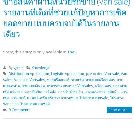
ขายสินค้าผ่านหน่วยรถขาย (Van sale)
รายงานทีเด็ดที่ช่วยแก้ปัญหาการเช็ค
ยอดขาย แบบครบจบได้ในรายงาน
เดียว
Sorry, this entry is only available in
Thai
.
By
vgenz
Knowledge
Distribution Application
,
Logistic Application
,
pre order
,
Van sale
,
Van
sales
,
Vansale
,
Vansales
,
ขายพรีออเดอร์
,
ขายเชื่อ
,
ขายแบบพรีออเดอร์
,
ขาย
แบบเครดิต
,
ขายแบบเงินสด
,
บริหารหน่วยรถขาย Vansales
,
พรีออเดอร์
,
ระบบขาย
เชื่อ หน่วยรถ
,
ระบบยืนยันการจัดส่ง
,
ระบบรับชำระเงิน
,
วางแผนกระจายสินค้า
,
แวน
เซล
,
แวนเซลล์
,
แอพพลิเคชั่น บริหารหน่วยรถขาย
,
โปรแกรม vansale
,
โปรแกรม
Vansales
,
โปรแกรมแวนเซลล์
0 Comments
Read more...