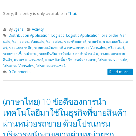
Sorry, this entry is only available in
Thai
.
By
vgenz
Activity
Distribution Application
,
Logistic
,
Logistic Application
,
pre order
,
Van
sale
,
Van sales
,
Vansale
,
Vansales
,
ขายพรีออเดอร์
,
ขายเชื่อ
,
ขายแบบพรีออเด
อร์
,
ขายแบบเครดิต
,
ขายแบบเงินสด
,
บริหารหน่วยรถขาย Vansales
,
พรีออเดอร์
,
ระบบขายเชื่อ หน่วยรถ
,
ระบบยืนยันการจัดส่ง
,
ระบบรับชำระเงิน
,
วางแผนกระจาย
สินค้า
,
แวนเซล
,
แวนเซลล์
,
แอพพลิเคชั่น บริหารหน่วยรถขาย
,
โปรแกรม vansale
,
โปรแกรม Vansales
,
โปรแกรมแวนเซลล์
0 Comments
Read more...
(ภาษาไทย) 10 ข้อดีของการนำ
เทคโนโลยีมาใช้ในธุรกิจที่ขายสินค้า
ผ่านหน่วยรถขาย ด้วยโปรแกรม
บริหารพนักงานขายผ่านหน่วยรถ