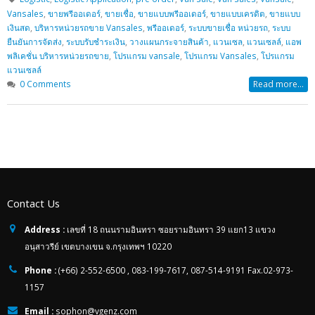
Vansales
,
ขายพรีออเดอร์
,
ขายเชื่อ
,
ขายแบบพรีออเดอร์
,
ขายแบบเครดิต
,
ขายแบบ
เงินสด
,
บริหารหน่วยรถขาย Vansales
,
พรีออเดอร์
,
ระบบขายเชื่อ หน่วยรถ
,
ระบบ
ยืนยันการจัดส่ง
,
ระบบรับชำระเงิน
,
วางแผนกระจายสินค้า
,
แวนเซล
,
แวนเซลล์
,
แอพ
พลิเคชั่น บริหารหน่วยรถขาย
,
โปรแกรม vansale
,
โปรแกรม Vansales
,
โปรแกรม
แวนเซลล์
0 Comments
Read more...
Contact Us
Address :
เลขที่ 18 ถนนรามอินทรา ซอยรามอินทรา 39 แยก13 แขวง
อนุสาวรีย์ เขตบางเขน จ.กรุงเทพฯ 10220
Phone :
(+66) 2-552-6500 , 083-199-7617, 087-514-9191 Fax.02-973-
1157
Email :
sophon@vgenz.com