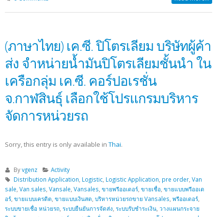
(ภาษาไทย) เค.ซี. ปิโตรเลียม บริษัทผู้ค้า
ส่ง จำหน่ายน้ำมันปิโตรเลียมชั้นนำ ใน
เครือกลุ่ม เค.ซี. คอร์ปอเรชั่น
จ.กาฬสินธุ์ เลือกใช้โปรแกรมบริหาร
จัดการหน่วยรถ
Sorry, this entry is only available in
Thai
.
By
vgenz
Activity
Distribution Application
,
Logistic
,
Logistic Application
,
pre order
,
Van
sale
,
Van sales
,
Vansale
,
Vansales
,
ขายพรีออเดอร์
,
ขายเชื่อ
,
ขายแบบพรีออเด
อร์
,
ขายแบบเครดิต
,
ขายแบบเงินสด
,
บริหารหน่วยรถขาย Vansales
,
พรีออเดอร์
,
ระบบขายเชื่อ หน่วยรถ
,
ระบบยืนยันการจัดส่ง
,
ระบบรับชำระเงิน
,
วางแผนกระจาย