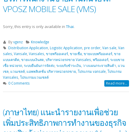
VPOSZ MOBILE SALE (VMS)
Sorry, this entry is only available in
Thai
.
By
vgenz
Knowledge
Distribution Application
,
Logistic Application
,
pre order
,
Van sale
,
Van
sales
,
Vansale
,
Vansales
,
ขายพรีออเดอร์
,
ขายเชื่อ
,
ขายแบบพรีออเดอร์
,
ขาย
แบบเครดิต
,
ขายแบบเงินสด
,
บริหารหน่วยรถขาย Vansales
,
พรีออเดอร์
,
ระบบขาย
เชื่อ หน่วยรถ
,
ระบบยืนยันการจัดส่ง
,
ระบบรับชำระเงิน
,
วางแผนกระจายสินค้า
,
แวน
เซล
,
แวนเซลล์
,
แอพพลิเคชั่น บริหารหน่วยรถขาย
,
โปรแกรม vansale
,
โปรแกรม
Vansales
,
โปรแกรมแวนเซลล์
0 Comments
Read more...
(ภาษาไทย) แนะนำรายงานเพื่อช่วย
เพิ่มประสิทธิภาพการทำงานของธุรกิจ