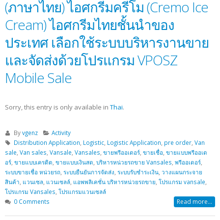
(ภาษาไทย) ไอศกรีมครีโม (Cremo Ice
Cream) ไอศกรีมไทยชั้นนำของ
ประเทศ เลือกใช้ระบบบริหารงานขาย
และจัดส่งด้วยโปรแกรม VPOSZ
Mobile Sale
Sorry, this entry is only available in
Thai
.
By
vgenz
Activity
Distribution Application
,
Logistic
,
Logistic Application
,
pre order
,
Van
sale
,
Van sales
,
Vansale
,
Vansales
,
ขายพรีออเดอร์
,
ขายเชื่อ
,
ขายแบบพรีออเด
อร์
,
ขายแบบเครดิต
,
ขายแบบเงินสด
,
บริหารหน่วยรถขาย Vansales
,
พรีออเดอร์
,
ระบบขายเชื่อ หน่วยรถ
,
ระบบยืนยันการจัดส่ง
,
ระบบรับชำระเงิน
,
วางแผนกระจาย
สินค้า
,
แวนเซล
,
แวนเซลล์
,
แอพพลิเคชั่น บริหารหน่วยรถขาย
,
โปรแกรม vansale
,
โปรแกรม Vansales
,
โปรแกรมแวนเซลล์
0 Comments
Read more...