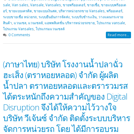
sale
,
Van sales
,
Vansale
,
Vansales
,
ขายพรีออเดอร์
,
ขายเชื่อ
,
ขายแบบพรีออเด
อร์
,
ขายแบบเครดิต
,
ขายแบบเงินสด
,
บริหารหน่วยรถขาย Vansales
,
พรีออเดอร์
,
ระบบขายเชื่อ หน่วยรถ
,
ระบบยืนยันการจัดส่ง
,
ระบบรับชำระเงิน
,
วางแผนกระจาย
สินค้า
,
แวนเซล
,
แวนเซลล์
,
แอพพลิเคชั่น บริหารหน่วยรถขาย
,
โปรแกรม vansale
,
โปรแกรม Vansales
,
โปรแกรมแวนเซลล์
0 Comments
Read more...
(ภาษาไทย) บริษัท โรงงานน้ำปลาฉั่ว
ฮะเส็ง (ตราหอยหลอด) จำกัด ผู้ผลิต
น้ำปลา ตราหอยหลอดและตรารวมรส
ได้ตระหนักถึงความสำคัญของ Digital
Disruption จึงได้ให้ความไว้วางใจ
บริษัท วีเจ้นซ์ จำกัด ติดตั้งระบบบริหาร
จัดการหน่วยรถ โดย ได้มีการอบรม