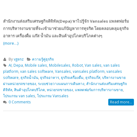
สำนักงานส่งเสริมเศรษฐกิจดิจิทัล​(Depa) พาไปรู้จัก Vansales แพลตฟอร์ม
การบริหารงานขายที่จะเข้ามาช่วยแก้ปัญหาการทุจริต โดยคลอบคลุมธุรกิจ
อาหาร เครื่องดื่ม แก๊ส น้ำมัน และสินค้าอุปโภคบริโภคต่างๆ
(more…)
By
vgenz
ความรู้คู่ธุรกิจ
AI
,
Depa
,
Mobile sales
,
Mobilesales
,
Robot
,
Van sales
,
van sales
platform
,
van sales software
,
Vansales
,
vansales platform
,
vansales
software
,
ธุรกิจน้ำมัน
,
ธุรกิจอาหาร
,
ธุรกิจเครื่องดื่ม
,
ธุรกิจแก๊ส
,
บริหารงานขาย
ผ่านหน่วยรถขายของ
,
ระบบช่วยวางแผนการเดินทาง
,
สำนักงานส่งเสริมเศรษฐกิจ
ดิจิทัล
,
สินค้าอุปโภคบริโภค
,
หน่วยรถขายของ
,
แพลตฟอร์มการบริหารงานขาย
,
โปรแกรม van sales
,
โปรแกรม Vansales
0 Comments
Read more...