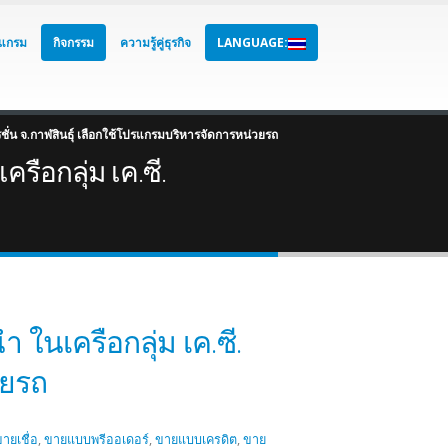
แกรม
กิจกรรม
ความรู้คู่ธุรกิจ
LANGUAGE:
ปอเรชั่น จ.กาฬสินธุ์ เลือกใช้โปรแกรมบริหารจัดการหน่วยรถ
ครือกลุ่ม เค.ซี.
ำ ในเครือกลุ่ม เค.ซี.
วยรถ
ายเชื่อ
,
ขายแบบพรีออเดอร์
,
ขายแบบเครดิต
,
ขาย