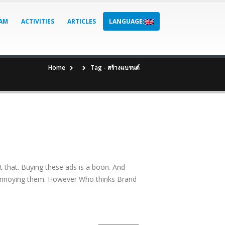
AM
ACTIVITIES
ARTICLES
LANGUAGE:
Home
Tag -
สร้างแบรนด์
it that. Buying these ads is a boon. And
d annoying them. However Who thinks Brand