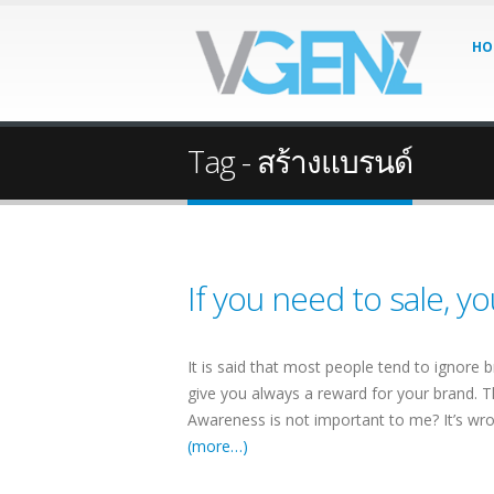
HO
Tag - สร้างแบรนด์
If you need to sale, 
It is said that most people tend to ignore 
give you always a reward for your brand.
Awareness is not important to me? It’s wro
(more…)