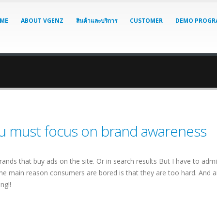
ME
ABOUT VGENZ
สินค้าและบริการ
CUSTOMER
DEMO PROGR
you must focus on brand awareness
brands that buy ads on the site. Or in search results But I have to adm
 The main reason consumers are bored is that they are too hard. An
ng!!