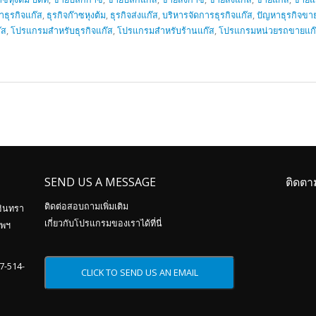
ษาธุรกิจแก๊ส
,
ธุรกิจก๊าซหุงต้ม
,
ธุรกิจส่งแก๊ส
,
บริหารจัดการธุรกิจแก๊ส
,
ปัญหาธุรกิจขา
๊ส
,
โปรแกรมสำหรับธุรกิจแก๊ส
,
โปรแกรมสำหรับร้านแก๊ส
,
โปรแกรมหน่วยรถขายแก
SEND US A MESSAGE
ติดตา
ติดต่อสอบถามเพิ่มเติม
อินทรา
เกี่ยวกับโปรแกรมของเราได้ที่นี่
ทพฯ
87-514-