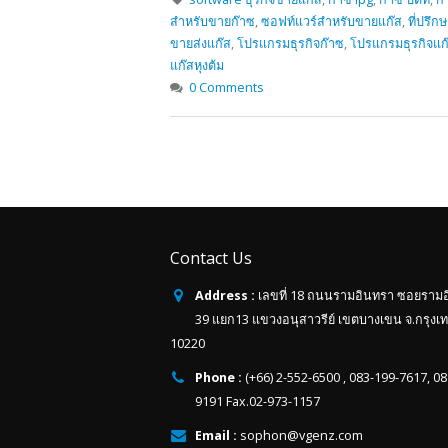
สำหรับขายก๊าซ
,
ซอฟท์แวร์สำหรับขายแก๊ส
,
ที่ปรึก
ขายส่งแก๊ส
,
โปรแกรมธุรกิจก๊าซ
,
โปรแกรมธุรกิจแก
แก๊สหุงต้ม
0 Comments
Contact Us
Address :
เลขที่ 18 ถนนรามอินทรา ซอยราม
39 แยก13 แขวงอนุสาวรีย์ เขตบางเขน จ.กรุงเ
10220
Phone :
(+66) 2-552-6500 , 083-199-7617, 0
9191 Fax.02-973-1157
Email :
sophon@vgenz.com