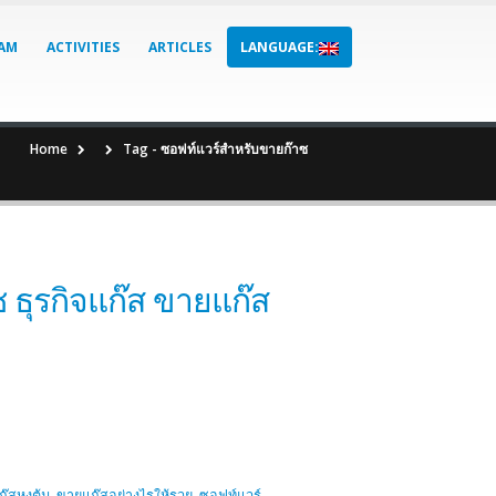
AM
ACTIVITIES
ARTICLES
LANGUAGE:
Home
Tag -
ซอฟท์แวร์สำหรับขายก๊าซ
 ธุรกิจแก๊ส ขายแก๊ส
๊สหุงต้ม
,
ขายแก๊สอย่างไรให้รวย
,
ซอฟท์แวร์