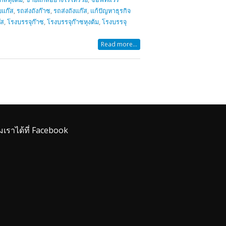
ยแก๊ส
,
รถส่งถังก๊าซ
,
รถส่งถังแก๊ส
,
แก้ปัญหาธุรกิจ
๊ส
,
โรงบรรจุก๊าซ
,
โรงบรรจุก๊าซหุงต้ม
,
โรงบรรจุ
Read more...
มเราได้ที่ Facebook