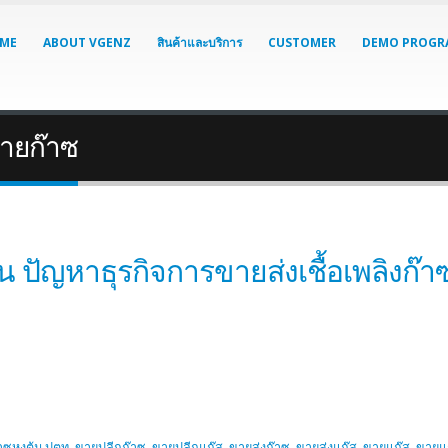
ME
ABOUT VGENZ
สินค้าและบริการ
CUSTOMER
DEMO PROGR
ขายก๊าซ
 ปัญหาธุรกิจการขายส่งเชื้อเพลิงก๊าซ
าซหุงต้ม ปตท
,
ขายปลีกก๊าซ
,
ขายปลีกแก๊ส
,
ขายส่งก๊าซ
,
ขายส่งแก๊ส
,
ขายแก๊ส
,
ขายแก