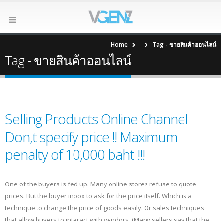
Home
Tag -
ขายสินค้าออนไลน์
Tag - ขายสินค้าออนไลน์
Selling Products Online Channel
Don,t specify price !! Maximum
penalty of 10,000 baht !!!
One of the buyers is fed up. Many online stores refuse to quote
prices. But the buyer inbox to ask for the price itself. Which is a
technique to change the price of goods easily. Or sales techniques
that allow buyers to interact with vendors. (Many sellers say that the