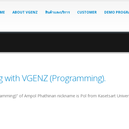
ME
ABOUT VGENZ
สินค้าและบริการ
CUSTOMER
DEMO PROGR
ing with VGENZ (Programming).
gramming)” of Ampol Phathinan nickname is Pol from Kasetsart Univer