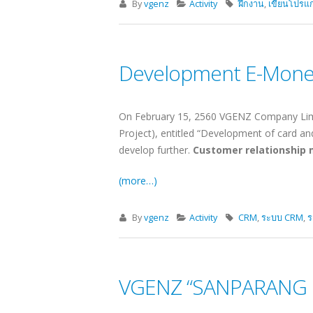
By
vgenz
Activity
ฝึกงาน
,
เขียนโปรแ
Development E-Money
On February 15, 2560 VGENZ Company Limited
Project), entitled “Development of card a
develop further.
Customer relationship
(more…)
By
vgenz
Activity
CRM
,
ระบบ CRM
,
ร
VGENZ “SANPARANG 