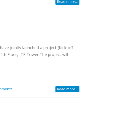
Read more...
ve jointly launched a project (Kick-off
4th Floor, ITF Tower The project will
mments
Read more...