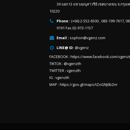
39 แยก13 แขวงอนุสาวรีย์ เขตบางเขน จ.กรุงเ
10220
Phone :
(+66) 2-552-6500 , 083-199-7617, 0
9191 Fax.02-973-1157
Email :
sophon@vgenz.com
LINE@ ID:
@vgenz
FACEBOOK :
https://www.facebook.com/vgenz
TIKTOK :
@vgenzth
TWITTER :
vgenzth
IG :
vgenzth
MAP :
https://goo.gl/maps/tZoGNJ6b2nr